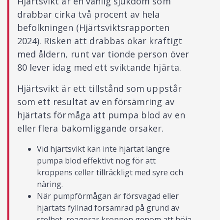
Hjärtsvikt är en vanlig sjukdom som
drabbar cirka två procent av hela
befolkningen (Hjärtsviktsrapporten
2024). Risken att drabbas ökar kraftigt
med åldern, runt var tionde person över
80 lever idag med ett sviktande hjärta.
Hjärtsvikt är ett tillstånd som uppstår
som ett resultat av en försämring av
hjärtats förmåga att pumpa blod av en
eller flera bakomliggande orsaker.
Vid hjärtsvikt kan inte hjärtat längre
pumpa blod effektivt nog för att
kroppens celler tillräckligt med syre och
näring.
När pumpförmågan är försvagad eller
hjärtats fyllnad försämrad på grund av
stelhet, reagerar kroppen genom att höja