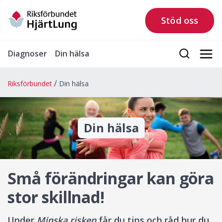
Stöd oss
Diagnoser
Din hälsa
Riksförbundet
Din hälsa
Din hälsa
Små förändringar kan göra
stor skillnad!
Under
Minska risken
får du tips och råd hur du