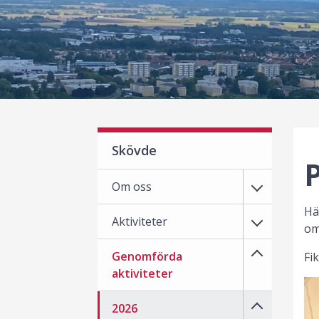
Skövde
Om oss
Hä
Aktiviteter
om
Genomförda
Fi
aktiviteter
2026