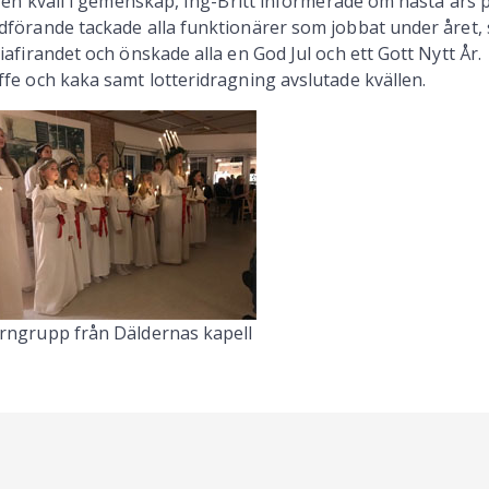
ll en kväll i gemenskap, Ing-Britt informerade om nästa års
dförande tackade alla funktionärer som jobbat under året, 
ciafirandet och önskade alla en God Jul och ett Gott Nytt År.
ffe och kaka samt lotteridragning avslutade kvällen.
rngrupp från Däldernas kapell