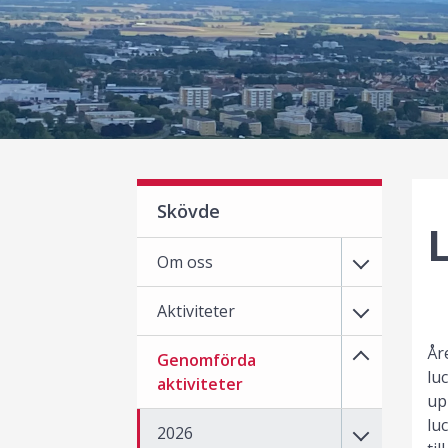
Skövde
L
Om oss
Aktiviteter
År
Genomförda
lu
aktiviteter
up
lu
2026