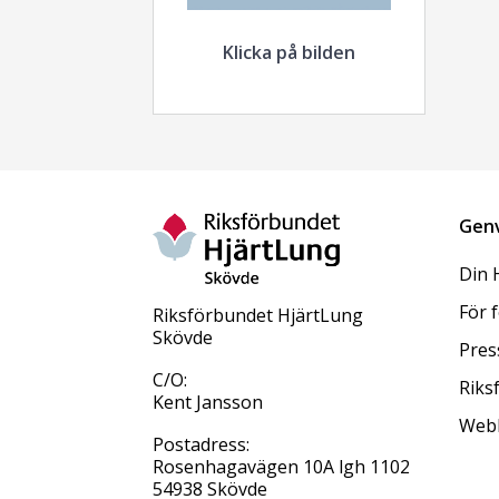
Klicka på bilden
Gen
Din 
För 
Riksförbundet HjärtLung
Skövde
Pres
C/O:
Riks
Kent Jansson
Web
Postadress:
Rosenhagavägen 10A lgh 1102
54938 Skövde