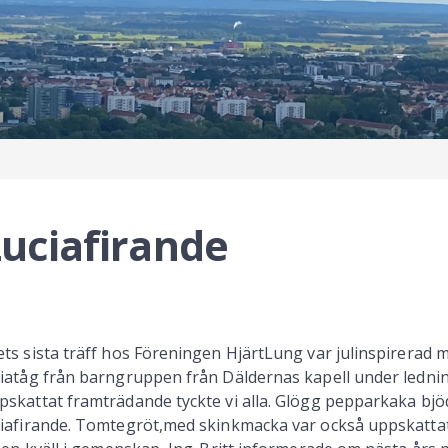
uciafirande
ets sista träff hos Föreningen HjärtLung var julinspirerad
ciatåg från barngruppen från Däldernas kapell under ledning
pskattat framträdande tyckte vi alla. Glögg pepparkaka bjöd
ciafirande. Tomtegröt,med skinkmacka var också uppskatt