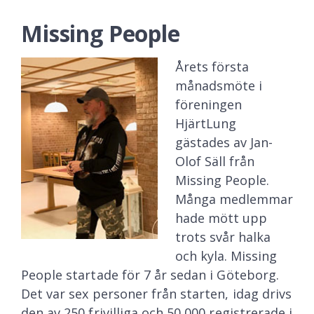
Missing People
Årets första
månadsmöte i
föreningen
HjärtLung
gästades av Jan-
Olof Säll från
Missing People.
Många medlemmar
hade mött upp
trots svår halka
och kyla. Missing
People startade för 7 år sedan i Göteborg.
Det var sex personer från starten, idag drivs
den av 250 frivilliga och 50 000 registrerade i