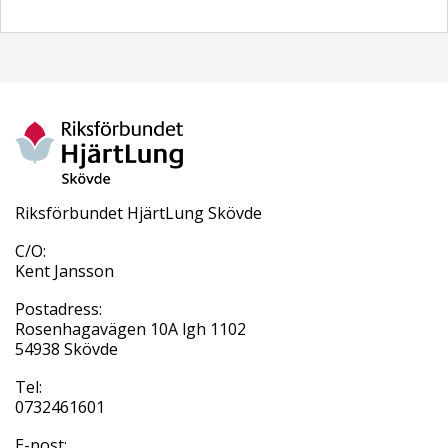
Riksförbundet HjärtLung Skövde
C/O:
Kent Jansson
Postadress:
Rosenhagavägen 10A lgh 1102
54938 Skövde
Tel:
0732461601
E-post: