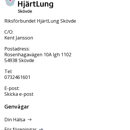
Riksförbundet HjärtLung Skövde
C/O:
Kent Jansson
Postadress:
Rosenhagavägen 10A lgh 1102
54938 Skövde
Tel:
0732461601
E-post:
Skicka e-post
Genvägar
Din Hälsa
För föreningar