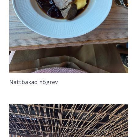
Nattbakad högrev