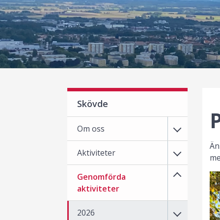
Skövde
Om oss
Än
Aktiviteter
me
Genomförda
aktiviteter
2026