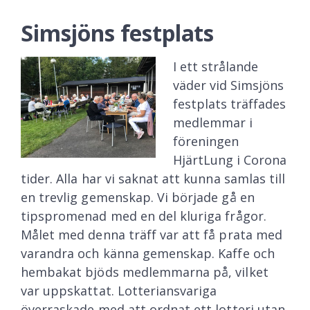
Simsjöns festplats
I ett strålande
väder vid Simsjöns
festplats träffades
medlemmar i
föreningen
HjärtLung i Corona
tider. Alla har vi saknat att kunna samlas till
en trevlig gemenskap. Vi började gå en
tipspromenad med en del kluriga frågor.
Målet med denna träff var att få prata med
varandra och känna gemenskap. Kaffe och
hembakat bjöds medlemmarna på, vilket
var uppskattat. Lotteriansvariga
överraskade med att ordnat ett lotteri utan