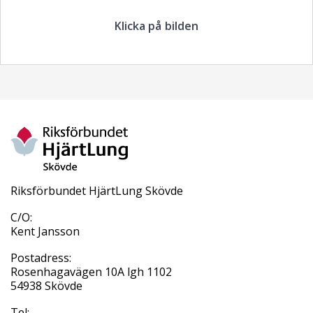
Klicka på bilden
Riksförbundet HjärtLung Skövde
C/O:
Kent Jansson
Postadress:
Rosenhagavägen 10A lgh 1102
54938 Skövde
Tel: