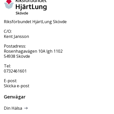
Riksförbundet HjärtLung Skövde
C/O:
Kent Jansson
Postadress:
Rosenhagavägen 10A lgh 1102
54938 Skövde
Tel:
0732461601
E-post:
Skicka e-post
Genvägar
Din Hälsa