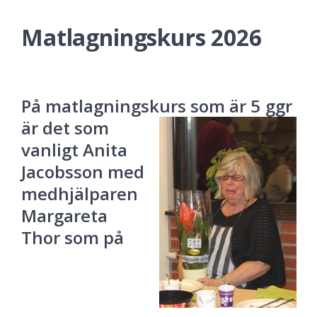
Matlagningskurs 2026
På matlagningskurs som är 5 ggr
är det s
om
vanligt Anita
Jacobsson med
medhjälparen
Margareta
Thor som på