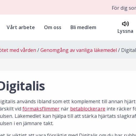
För dig s
Vårt arbete
Om oss
Bli medlem
Lyssna
tet med vården
Genomgång av vanliga läkemedel
Digital
Digitalis
igitalis används ibland som ett komplement till annan hjärt
ärskilt vid
förmaksflimmer
när
betablockerare
inte räcker f
ulsen. Läkemedlet kan hjälpa till att stärka hjärtats slagkraf
ulsen i en jämnare takt.
et är viktigt att vara försiktig med Digitalis om du har rubb