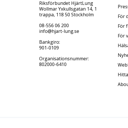
Riksförbundet HjärtLung
Pres
Wollmar Yxkullsgatan 14, 1
trappa, 118 50 Stockholm
För 
08-556 06 200
För 
info@hjart-lung.se
För 
Bankgiro:
Häls
901-0109
Nyhe
Organisationsnummer:
802000-6410
Web
Hitt
Abou