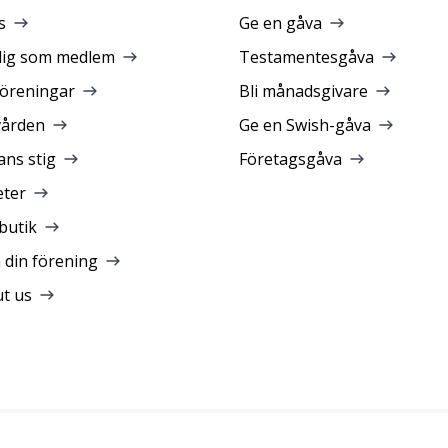
s
Ge en gåva
dig som medlem
Testamentesgåva
föreningar
Bli månadsgivare
vården
Ge en Swish-gåva
ans stig
Företagsgåva
ter
butik
a din förening
t us