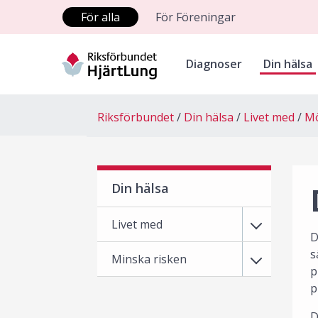
För alla
För Föreningar
Diagnoser
Din hälsa
Riksförbundet
Din hälsa
Livet med
Mö
Din hälsa
Livet med
D
s
Minska risken
p
p
D