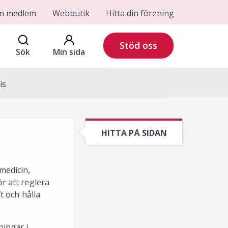
om medlem
Webbutik
Hitta din förening
Stöd oss
Sök
Min sida
is
HITTA PÅ SIDAN
medicin,
ör att reglera
t och hålla
ningar i