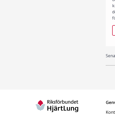
k
d
f
Sena
Gen
Kont