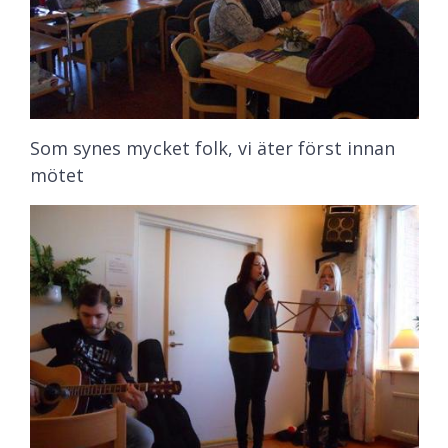
Som synes mycket folk, vi äter först innan
mötet