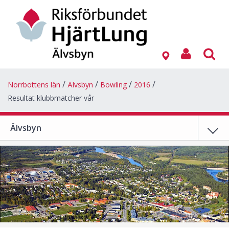
Norrbottens län
Älvsbyn
Bowling
2016
Resultat klubbmatcher vår
Älvsbyn