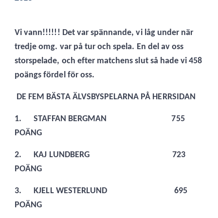
Vi vann!!!!!! Det var spännande, vi låg under när
tredje omg. var på tur och spela. En del av oss
storspelade, och efter matchens slut så hade vi 458
poängs fördel för oss.
DE FEM BÄSTA ÄLVSBYSPELARNA PÅ HERRSIDAN
1.
STAFFAN BERGMAN 755
POÄNG
2.
KAJ LUNDBERG 723
POÄNG
3.
KJELL WESTERLUND 695
POÄNG