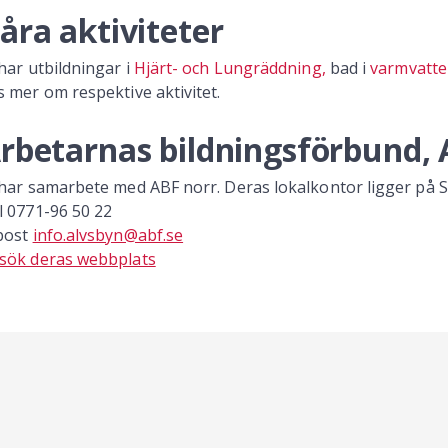
åra aktiviteter
 har utbildningar i
Hjärt- och Lungräddning,
bad i
varmvatt
s mer om respektive aktivitet.
rbetarnas bildningsförbund,
 har samarbete med ABF norr. Deras lokalkontor ligger på St
l 0771-96 50 22
post
info.alvsbyn@abf.se
sök deras webbplats