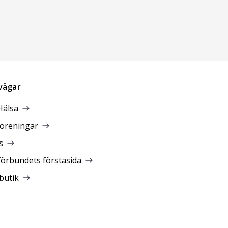
vägar
Hälsa
föreningar
s
förbundets förstasida
butik