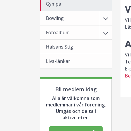
Gympa
V
Bowling
Vi
Lä
Fotoalbum
A
Hälsans Stig
Vi
Livs-länkar
Te
E-
Be
Bli medlem idag
Alla är välkomna som
medlemmar i vår förening.
Umgås och delta i
aktiviteter.