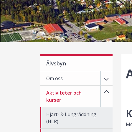
Älvsbyn
A
Om oss
Aktiviteter och
kurser
K
Hjärt- & Lungräddning
(HLR)
Me