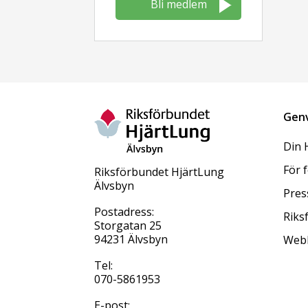
Bli medlem
Gen
Din 
För 
Riksförbundet HjärtLung
Älvsbyn
Pres
Postadress:
Riks
Storgatan 25
94231 Älvsbyn
Web
Tel:
070-5861953
E-post: