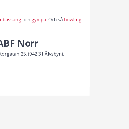
enbassäng
och
gympa
. Och så
bowling.
 ABF Norr
orgatan 25. (942 31 Älvsbyn).