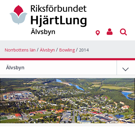
Norrbottens län
Älvsbyn
Bowling
2014
Älvsbyn