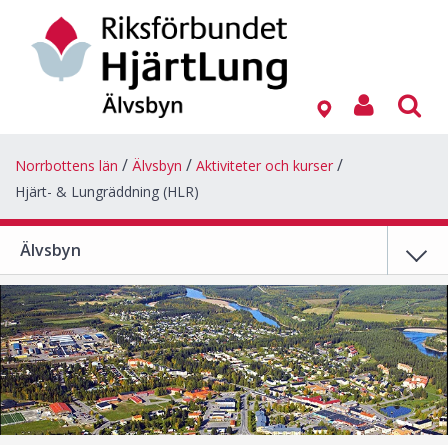
Norrbottens län
Älvsbyn
Aktiviteter och kurser
Hjärt- & Lungräddning (HLR)
Älvsbyn