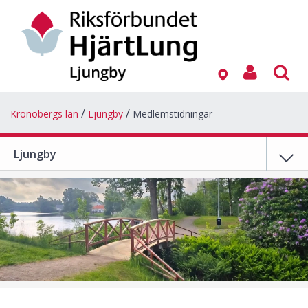
Kronobergs län
Ljungby
Medlemstidningar
Ljungby