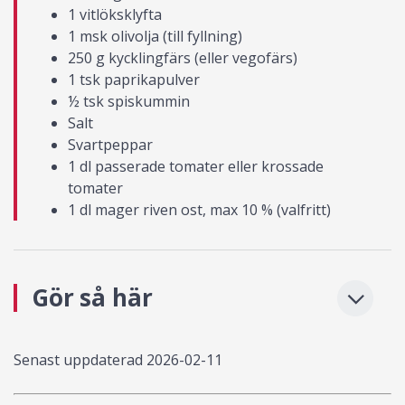
1 vitlöksklyfta
1 msk olivolja (till fyllning)
250 g kycklingfärs (eller vegofärs)
1 tsk paprikapulver
½ tsk spiskummin
Salt
Svartpeppar
1 dl passerade tomater eller krossade
tomater
1 dl mager riven ost, max 10 % (valfritt)
Gör så här
Senast uppdaterad
2026-02-11