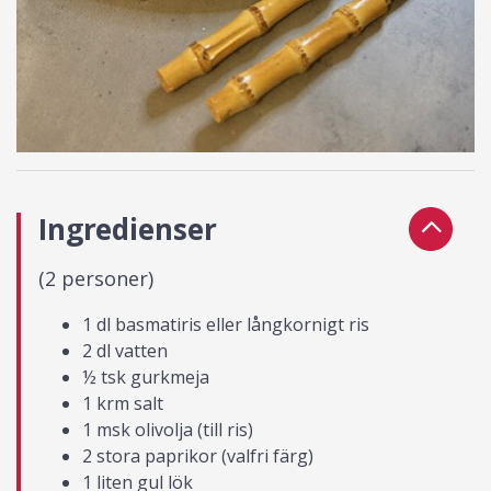
Ingredienser
(2 personer)
1 dl basmatiris eller långkornigt ris
2 dl vatten
½ tsk gurkmeja
1 krm salt
1 msk olivolja (till ris)
2 stora paprikor (valfri färg)
1 liten gul lök