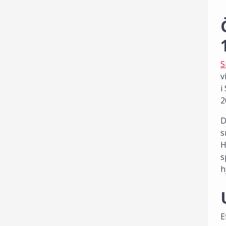
S
v
i
2
D
s
H
s
h
E