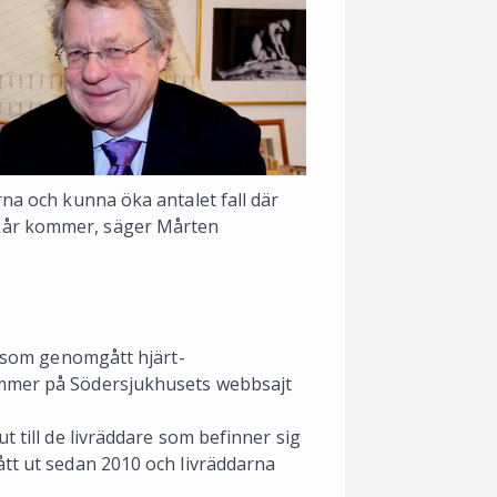
rna och kunna öka antalet fall där
dkår kommer, säger Mårten
re som genomgått hjärt-
ummer på Södersjukhusets webbsajt
t till de livräddare som befinner sig
ått ut sedan 2010 och livräddarna