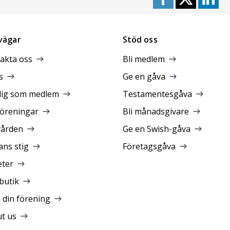
vägar
Stöd oss
akta oss
Bli medlem
s
Ge en gåva
dig som medlem
Testamentesgåva
föreningar
Bli månadsgivare
vården
Ge en Swish-gåva
ans stig
Företagsgåva
ter
butik
a din förening
t us