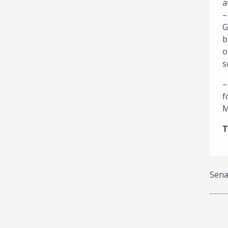
a
–
G
b
o
s
–
f
M
T
Sena