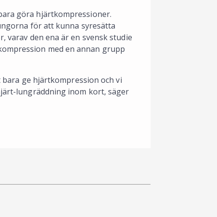
 bara göra hjärtkompressioner.
lungorna för att kunna syresätta
r, varav den ena är en svensk studie
rtkompression med en annan grupp
tt bara ge hjärtkompression och vi
hjärt-lungräddning inom kort, säger