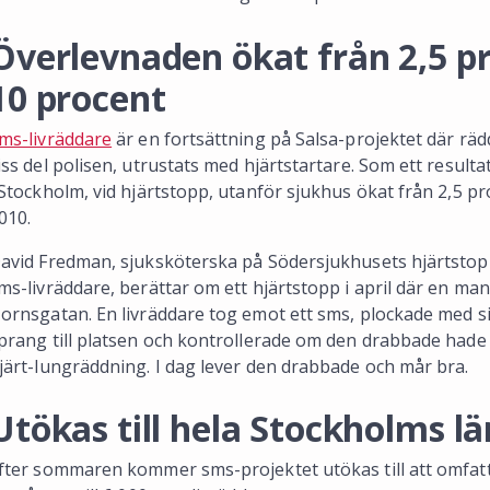
Överlevnaden ökat från 2,5 pr
10 procent
ms-livräddare
är en fortsättning på Salsa-projektet där rädd
iss del polisen, utrustats med hjärtstartare. Som ett result
 Stockholm, vid hjärtstopp, utanför sjukhus ökat från 2,5 pr
010.
avid Fredman, sjuksköterska på Södersjukhusets hjärtstop
ms-livräddare, berättar om ett hjärtstopp i april där en ma
ornsgatan. En livräddare tog emot ett sms, plockade med sig
prang till platsen och kontrollerade om den drabbade hade 
järt-lungräddning. I dag lever den drabbade och mår bra.
Utökas till hela Stockholms lä
fter sommaren kommer sms-projektet utökas till att omfatt