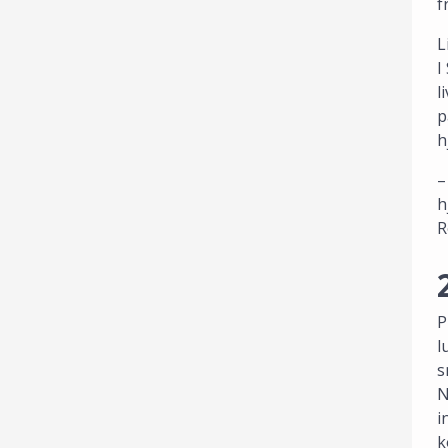
f
L
I
l
p
h
–
h
R
P
l
s
N
i
k