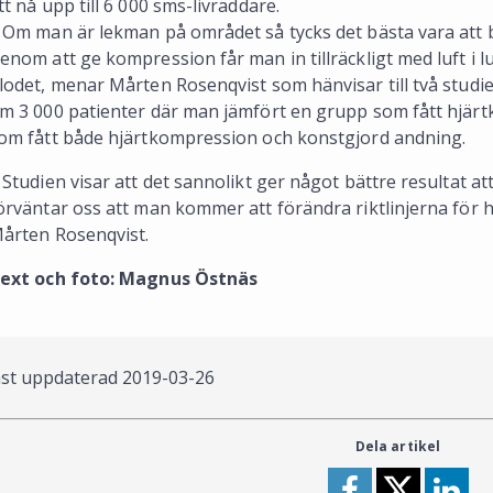
tt nå upp till 6 000 sms-livräddare.
 Om man är lekman på området så tycks det bästa vara att
enom att ge kompression får man in tillräckligt med luft i 
lodet, menar Mårten Rosenqvist som hänvisar till två studie
m 3 000 patienter där man jämfört en grupp som fått hjä
om fått både hjärtkompression och konstgjord andning.
 Studien visar att det sannolikt ger något bättre resultat a
örväntar oss att man kommer att förändra riktlinjerna för 
årten Rosenqvist.
ext och foto: Magnus Östnäs
st uppdaterad
2019-03-26
Dela artikel