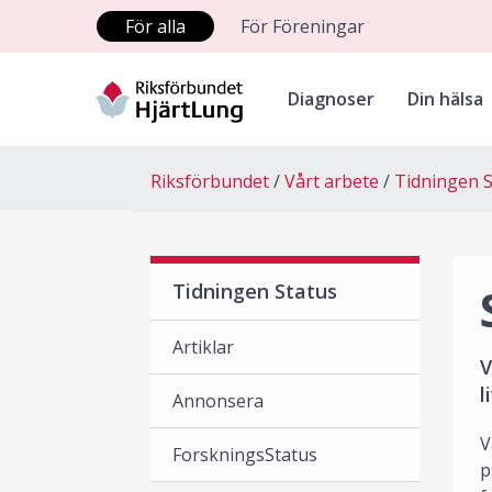
För alla
För Föreningar
Diagnoser
Din hälsa
Riksförbundet
Vårt arbete
Tidningen S
Tidningen Status
Artiklar
V
l
Annonsera
V
ForskningsStatus
p