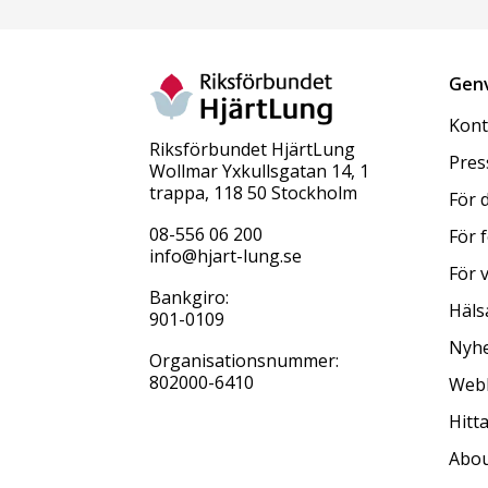
Gen
Kont
Riksförbundet HjärtLung
Pres
Wollmar Yxkullsgatan 14, 1
trappa, 118 50 Stockholm
För 
08-556 06 200
För 
info@hjart-lung.se
För 
Bankgiro:
Häls
901-0109
Nyhe
Organisationsnummer:
802000-6410
Web
Hitt
Abou