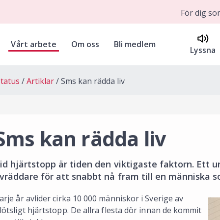
För dig s
Vårt arbete
Om oss
Bli medlem
Lyssna
tatus
Artiklar
Sms kan rädda liv
Sms kan rädda liv
id hjärtstopp är tiden den viktigaste faktorn. Ett 
ivräddare för att snabbt nå fram till en människa 
arje år avlider cirka 10 000 människor i Sverige av
lötsligt hjärtstopp. De allra flesta dör innan de kommit