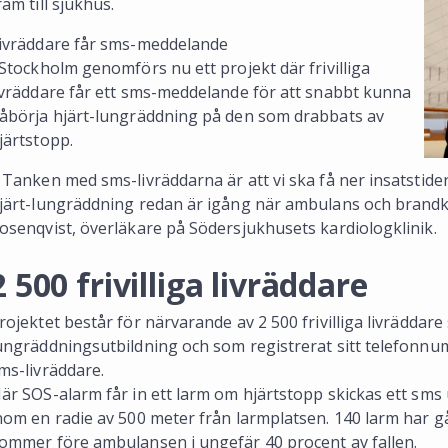
ram till sjukhus.
ivräddare får sms-meddelande
 Stockholm genomförs nu ett projekt där frivilliga
ivräddare får ett sms-meddelande för att snabbt kunna
åbörja hjärt-lungräddning på den som drabbats av
järtstopp.
 Tanken med sms-livräddarna är att vi ska få ner insatstide
järt-lungräddning redan är igång när ambulans och bran
osenqvist, överläkare på Södersjukhusets kardiologklinik.
2 500 frivilliga livräddare
rojektet består för närvarande av 2 500 frivilliga livrädda
ungräddningsutbildning och som registrerat sitt telefonn
ms-livräddare.
är SOS-alarm får in ett larm om hjärtstopp skickas ett sms u
nom en radie av 500 meter från larmplatsen. 140 larm har g
ommer före ambulansen i ungefär 40 procent av fallen.