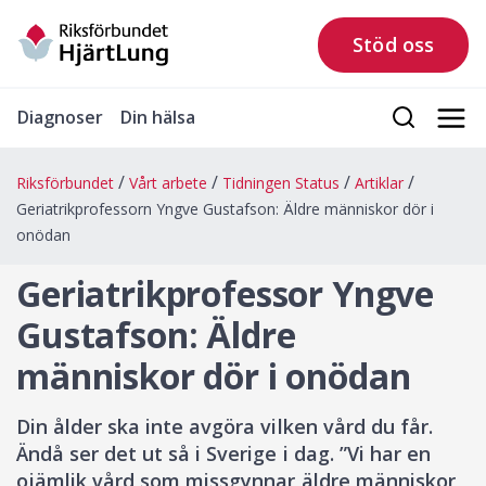
Stöd oss
Diagnoser
Din hälsa
Riksförbundet
Vårt arbete
Tidningen Status
Artiklar
Geriatrikprofessorn Yngve Gustafson: Äldre människor dör i
onödan
Geriatrikprofessor Yngve
Gustafson: Äldre
människor dör i onödan
Din ålder ska inte avgöra vilken vård du får.
Ändå ser det ut så i Sverige i dag. ”Vi har en
ojämlik vård som missgynnar äldre människor