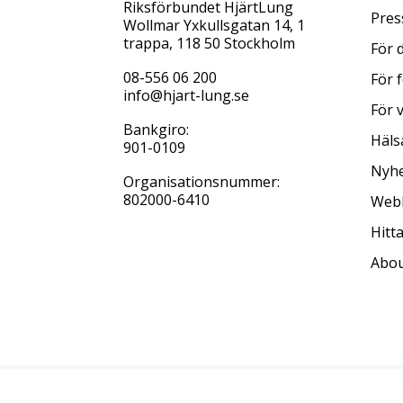
Riksförbundet HjärtLung
Pres
Wollmar Yxkullsgatan 14, 1
trappa, 118 50 Stockholm
För 
08-556 06 200
För 
info@hjart-lung.se
För 
Bankgiro:
Häls
901-0109
Nyhe
Organisationsnummer:
802000-6410
Web
Hitt
Abou