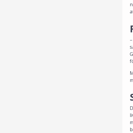
n
a
–
s
G
f
M
m
D
l
m
b