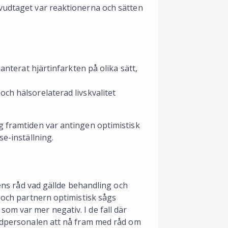
uvudtaget var reaktionerna och sätten
hanterat hjärtinfarkten på olika sätt,
ch hälsorelaterad livskvalitet
g framtiden var antingen optimistisk
se-inställning.
dens råd vad gällde behandling och
k och partnern optimistisk sågs
om var mer negativ. I de fall där
årdpersonalen att nå fram med råd om