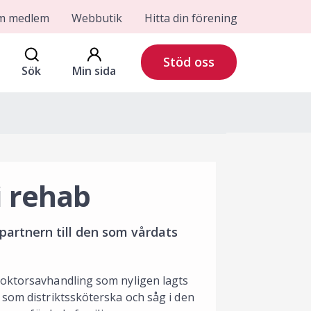
om medlem
Webbutik
Hitta din förening
Stöd oss
Sök
Min sida
i rehab
partnern till den som vårdats
doktorsavhandling som nyligen lagts
 som distriktssköterska och såg i den