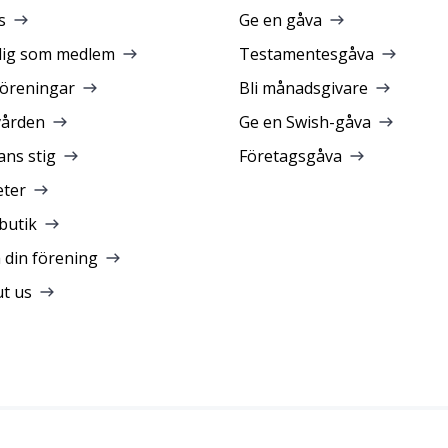
s
Ge en gåva
dig som medlem
Testamentesgåva
föreningar
Bli månadsgivare
vården
Ge en Swish-gåva
ans stig
Företagsgåva
ter
butik
a din förening
t us