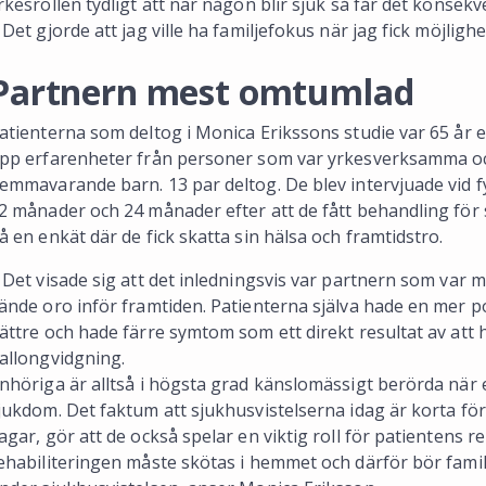
rkesrollen tydligt att när någon blir sjuk så får det konsekv
 Det gjorde att jag ville ha familjefokus när jag fick möjlighe
Partnern mest omtumlad
atienterna som deltog i Monica Erikssons studie var 65 år e
pp erfarenheter från personer som var yrkesverksamma o
emmavarande barn. 13 par deltog. De blev intervjuade vid fy
2 månader och 24 månader efter att de fått behandling för s
å en enkät där de fick skatta sin hälsa och framtidstro.
 Det visade sig att det inledningsvis var partnern som var
ände oro inför framtiden. Patienterna själva hade en mer po
ättre och hade färre symtom som ett direkt resultat av att 
allongvidgning.
nhöriga är alltså i högsta grad känslomässigt berörda när
jukdom. Det faktum att sjukhusvistelserna idag är korta för
agar, gör att de också spelar en viktig roll för patientens r
ehabiliteringen måste skötas i hemmet och därför bör fami