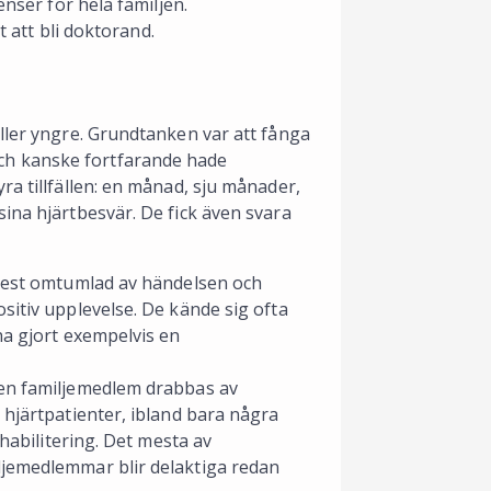
enser för hela familjen.
t att bli doktorand.
ller yngre. Grundtanken var att fånga
ch kanske fortfarande hade
ra tillfällen: en månad, sju månader,
ina hjärtbesvär. De fick även svara
 mest omtumlad av händelsen och
sitiv upplevelse. De kände sig ofta
ha gjort exempelvis en
 en familjemedlem drabbas av
 hjärtpatienter, ibland bara några
ehabilitering. Det mesta av
ljemedlemmar blir delaktiga redan