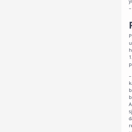
y
–
P
u
h
1
p
–
k
b
b
A
s
d
r