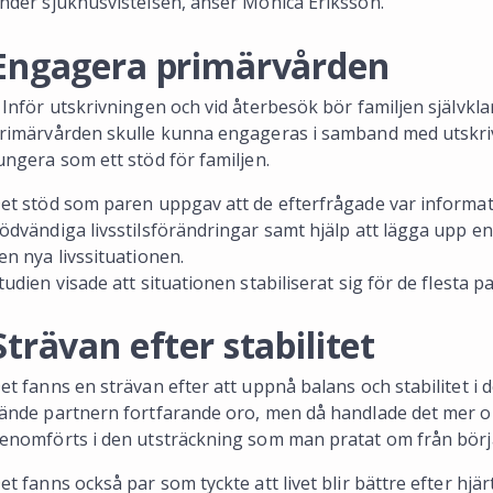
nder sjukhusvistelsen, anser Monica Eriksson.
Engagera primärvården
 Inför utskrivningen och vid återbesök bör familjen självklar
rimärvården skulle kunna engageras i samband med utskri
ungera som ett stöd för familjen.
et stöd som paren uppgav att de efterfrågade var inform
ödvändiga livsstilsförändringar samt hjälp att lägga upp e
en nya livssituationen.
tudien visade att situationen stabiliserat sig för de flesta p
Strävan efter stabilitet
et fanns en strävan efter att uppnå balans och stabilitet i de
ände partnern fortfarande oro, men då handlade det mer om
enomförts i den utsträckning som man pratat om från börj
et fanns också par som tyckte att livet blir bättre efter hj