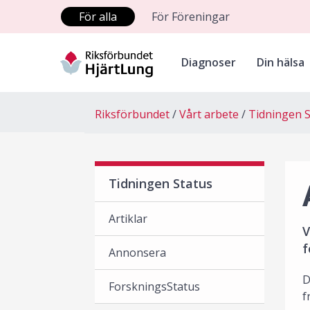
För alla
För Föreningar
Diagnoser
Din hälsa
Riksförbundet
Vårt arbete
Tidningen S
Tidningen Status
Artiklar
V
f
Annonsera
D
ForskningsStatus
f