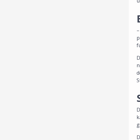
u
–
p
f
D
n
d
S
D
k
g
D