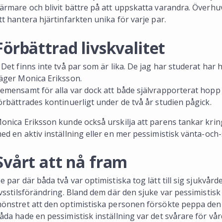
ärmare och blivit bättre på att uppskatta varandra. Överh
tt hantera hjärtinfarkten unika för varje par.
Förbättrad livskvalitet
 Det finns inte två par som är lika. De jag har studerat har 
äger Monica Eriksson.
emensamt för alla var dock att både självrapporterat hopp o
örbättrades kontinuerligt under de två år studien pågick.
onica Eriksson kunde också urskilja att parens tankar krin
ed en aktiv inställning eller en mer pessimistisk vänta-och-
Svårt att nå fram
e par där båda två var optimistiska tog lätt till sig sjukvår
ivsstilsförändring. Bland dem där den sjuke var pessimistis
önstret att den optimistiska personen försökte peppa den s
åda hade en pessimistisk inställning var det svårare för v