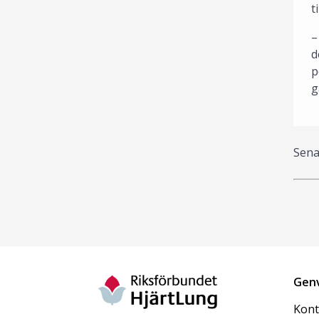
t
–
d
p
g
Sena
Gen
Kont