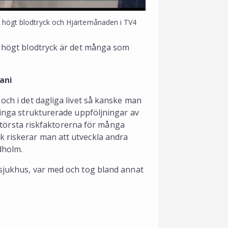
e högt blodtryck och Hjärtemånaden i TV4
tt högt blodtryck är det många som
ani
och i det dagliga livet så kanske man
r inga strukturerade uppföljningar av
n största riskfaktorerna för många
k riskerar man att utveckla andra
dholm.
ssjukhus, var med och tog bland annat