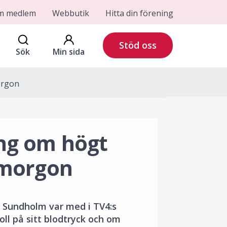
om medlem
Webbutik
Hitta din förening
Stöd oss
Sök
Min sida
orgon
ng om högt
smorgon
a Sundholm var med i TV4:s
ll på sitt blodtryck och om