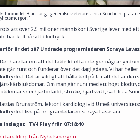
iksförbundet HjärtLungs generalsekreterare Ulrica Sundholm pratad
yhetsmorgon.
rots att över 2,5 miljoner människor i Sverige lever med e
nte har koll på sitt blodtryck.
arför är det så? Undrade programledaren Soraya Lavas
 Det handlar om att det faktiskt ofta inte ger några symtom 
nte går runt och funderar över det dagligdags. Vi har helle
lodtrycket. Det är viktigt att hålla koll på för att det är de
järt-kärlsjukdomar. Om man går runt med ett högt blodtryc
jukdomar som hjärtinfarkt, stroke, hjärtsvikt, sa Ulrica Sun
attias Brunström, lektor i kardiologi vid Umeå universitet
lodtrycket live på programledaren Soraya Lavasani.
e inslaget i TV4 Play från 07:18:40
ortare klipp från Nyhetsmorgon