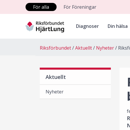
För alla
För Föreningar
Diagnoser
Din hälsa
Riksförbundet
Aktuellt
Nyheter
Riksf
Aktuellt
Nyheter
f
R
N