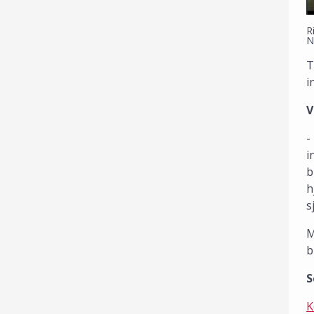
R
N
T
i
V
-
i
b
h
s
M
b
S
K