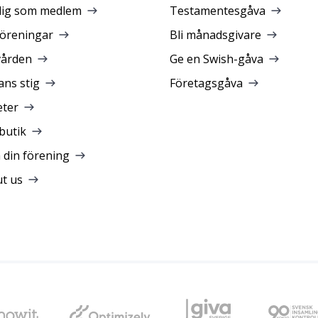
dig som medlem
Testamentesgåva
föreningar
Bli månadsgivare
vården
Ge en Swish-gåva
ans stig
Företagsgåva
ter
butik
a din förening
t us