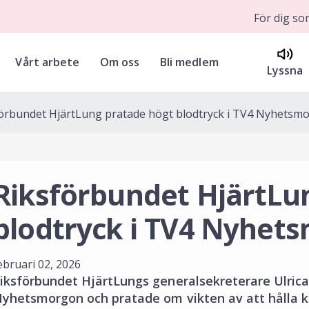
För dig s
Vårt arbete
Om oss
Bli medlem
Lyssna
örbundet HjärtLung pratade högt blodtryck i TV4 Nyhetsm
Riksförbundet HjärtLu
blodtryck i TV4 Nyhet
ebruari 02, 2026
iksförbundet HjärtLungs generalsekreterare Ulric
yhetsmorgon och pratade om vikten av att hålla ko