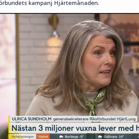
örbundets kampanj Hjärtemånaden.