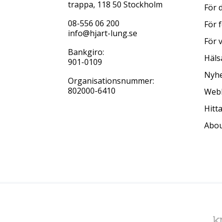
trappa, 118 50 Stockholm
För 
08-556 06 200
För 
info@hjart-lung.se
För 
Bankgiro:
Häls
901-0109
Nyhe
Organisationsnummer:
802000-6410
Web
Hitt
Abou