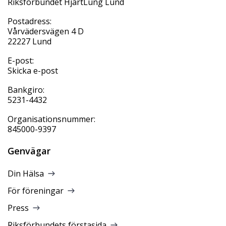
Riksförbundet HjärtLung Lund
Postadress:
Vårvädersvägen 4 D
22227 Lund
E-post:
Skicka e-post
Bankgiro:
5231-4432
Organisationsnummer:
845000-9397
Genvägar
Din Hälsa
För föreningar
Press
Riksförbundets förstasida