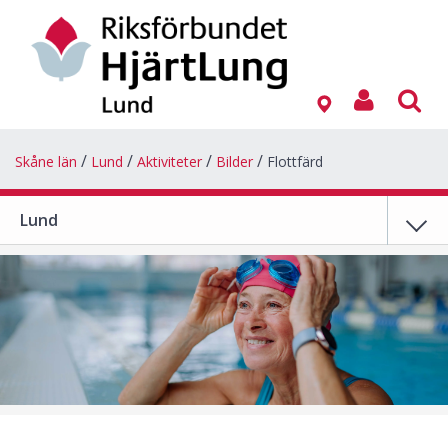
Skåne län
Lund
Aktiviteter
Bilder
Flottfärd
Lund