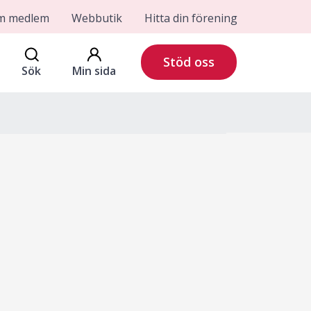
om medlem
Webbutik
Hitta din förening
Stöd oss
Sök
Min sida