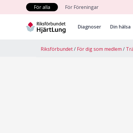
För alla
För Föreningar
Diagnoser
Din hälsa
Riksförbundet
För dig som medlem
Tr