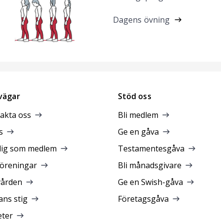
Dagens övning
vägar
Stöd oss
akta oss
Bli medlem
s
Ge en gåva
dig som medlem
Testamentesgåva
föreningar
Bli månadsgivare
vården
Ge en Swish-gåva
ans stig
Företagsgåva
ter