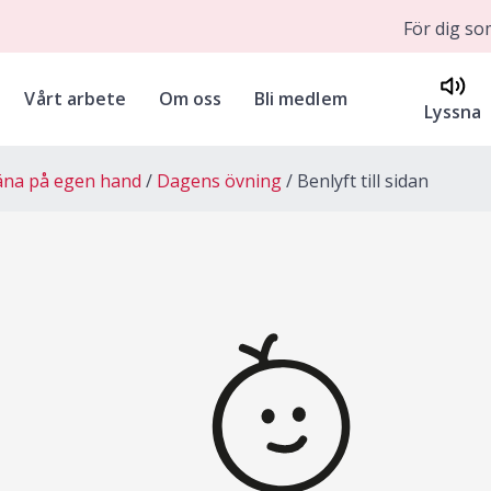
För dig s
Vårt arbete
Om oss
Bli medlem
Lyssna
äna på egen hand
Dagens övning
Benlyft till sidan