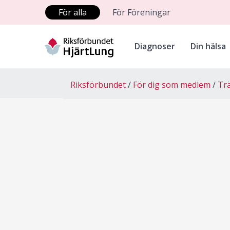
För alla
För Föreningar
Diagnoser
Din hälsa
Riksförbundet
För dig som medlem
Tr