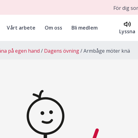
För dig s
Vårt arbete
Om oss
Bli medlem
Lyssna
äna på egen hand
Dagens övning
Armbåge möter knä