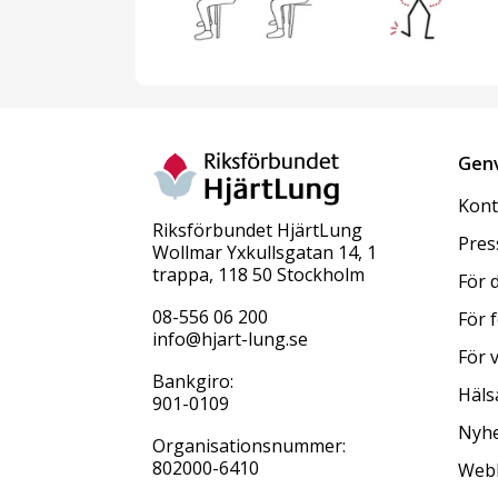
Gen
Kont
Riksförbundet HjärtLung
Pres
Wollmar Yxkullsgatan 14, 1
trappa, 118 50 Stockholm
För 
08-556 06 200
För 
info@hjart-lung.se
För 
Bankgiro:
Häls
901-0109
Nyhe
Organisationsnummer:
802000-6410
Web