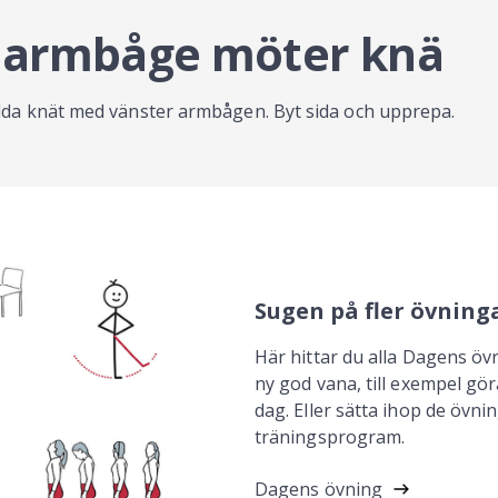
 armbåge möter knä
udda knät med vänster armbågen. Byt sida och upprepa.
Sugen på fler övning
Här hittar du alla Dagens övn
ny god vana, till exempel gö
dag. Eller sätta ihop de övning
träningsprogram.
Dagens övning