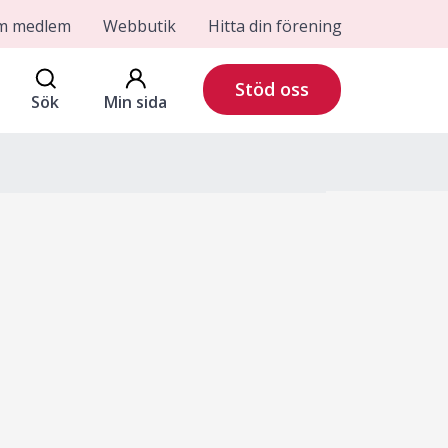
om medlem
Webbutik
Hitta din förening
Stöd oss
Sök
Min sida