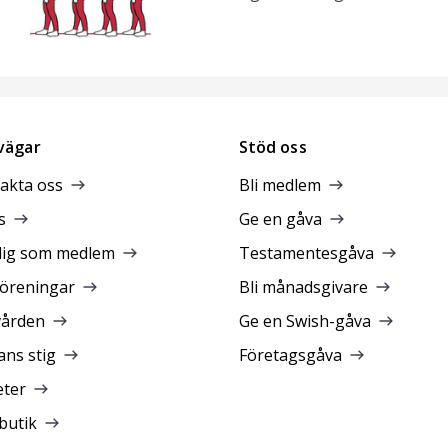
vägar
Stöd oss
akta oss
Bli medlem
s
Ge en gåva
dig som medlem
Testamentesgåva
föreningar
Bli månadsgivare
vården
Ge en Swish-gåva
ans stig
Företagsgåva
ter
butik