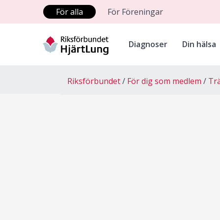
För alla
För Föreningar
Diagnoser
Din hälsa
Riksförbundet
För dig som medlem
Tr