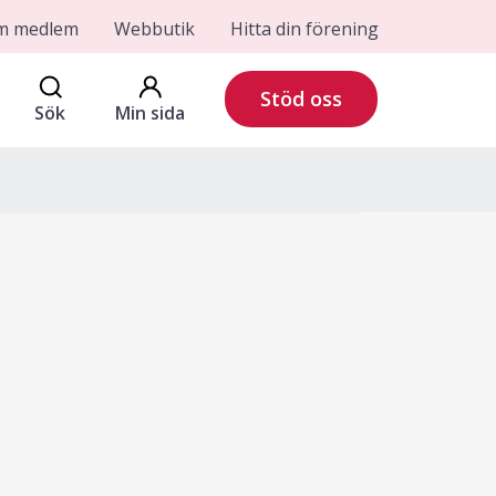
om medlem
Webbutik
Hitta din förening
Stöd oss
Sök
Min sida