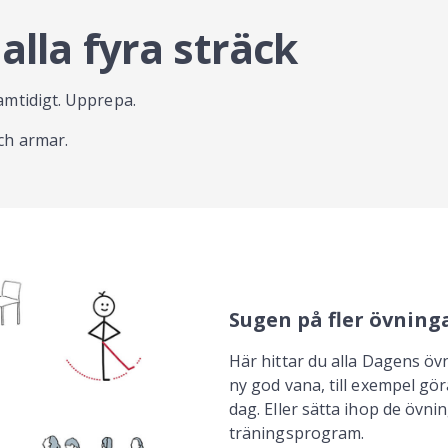
alla fyra sträck
samtidigt. Upprepa.
och armar.
Sugen på fler övning
Här hittar du alla Dagens övn
ny god vana, till exempel gö
dag. Eller sätta ihop de övning
träningsprogram.