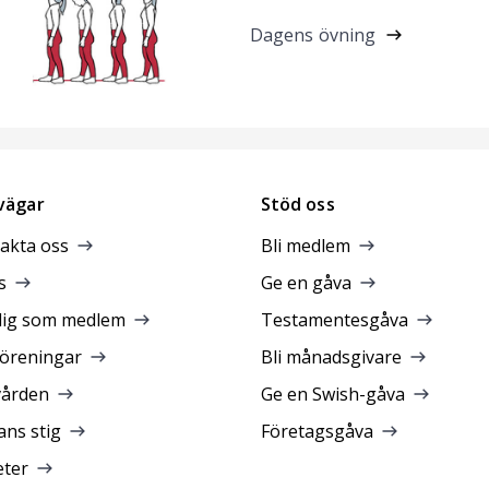
Dagens övning
vägar
Stöd oss
akta oss
Bli medlem
s
Ge en gåva
dig som medlem
Testamentesgåva
föreningar
Bli månadsgivare
vården
Ge en Swish-gåva
ans stig
Företagsgåva
ter