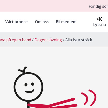
För dig s
Vårt arbete
Om oss
Bli medlem
Lyssna
äna på egen hand
Dagens övning
Alla fyra sträck