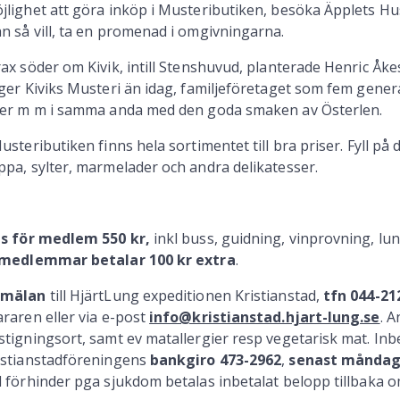
jlighet att göra inköp i Musteributiken, besöka Äpplets Hus
n så vill, ta en promenad i omgivningarna.
rax söder om Kivik, intill Stenshuvud, planterade Henric Åke
gger Kiviks Musteri än idag, familjeföretaget som fem gene
der m m i samma anda med den goda smaken av Österlen.
Musteributiken finns hela sortimentet till bra priser. Fyll på 
ppa, sylter, marmelader och andra delikatesser.
is för medlem 550 kr
,
inkl buss, guidning, vinprovning, lun
 medlemmar betalar 100 kr extra
.
mälan
till HjärtLung expeditionen Kristianstad,
tfn 044-21
araren eller via e-post
info@kristianstad.hjart-lung.se
. 
stigningsort, samt ev matallergier resp vegetarisk mat. Inb
istianstadföreningens
bankgiro 473-2962
,
senast måndag
d förhinder pga sjukdom betalas inbetalat belopp tillbaka 