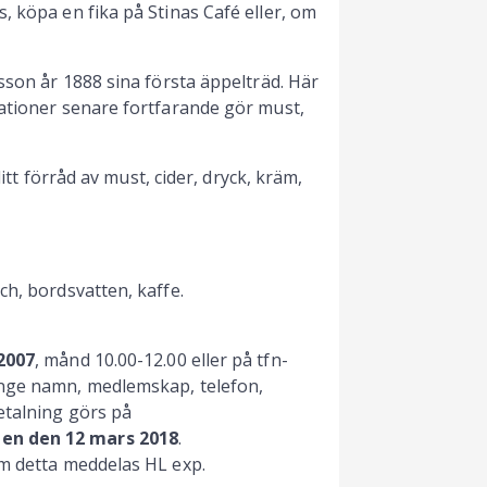
, köpa en fika på Stinas Café eller, om
sson år 1888 sina första äppelträd. Här
rationer senare fortfarande gör must,
ditt förråd av must, cider, dryck, kräm,
ch, bordsvatten, kaffe.
2007
, månd 10.00-12.00 eller på tfn-
Ange namn, medlemskap, telefon,
etalning görs på
en den 12 mars 2018
.
om detta meddelas HL exp.