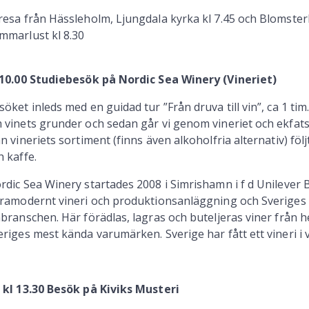
resa från Hässleholm, Ljungdala kyrka kl 7.45 och Blomsterl
mmarlust kl 8.30
 10.00 Studiebesök på Nordic Sea Winery (Vineriet)
söket inleds med en guidad tur ”Från druva till vin”, ca 1 ti
 vinets grunder och sedan går vi genom vineriet och ekfatsh
ån vineriets sortiment (finns även alkoholfria alternativ) fö
h kaffe.
rdic Sea Winery startades 2008 i Simrishamn i f d Unilever B
tramodernt vineri och produktionsanläggning och Sveriges 
nbranschen. Här förädlas, lagras och buteljeras viner från h
eriges mest kända varumärken. Sverige har fått ett vineri i v
 kl 13.30 Besök på Kiviks Musteri