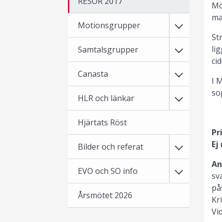
RESOR 2017
Mö
ma
Motionsgrupper
St
li
Samtalsgrupper
ci
Canasta
I 
so
HLR och länkar
Hjärtats Röst
Pr
Ej
Bilder och referat
An
EVO och SO info
sv
på
Årsmötet 2026
Kr
Vi