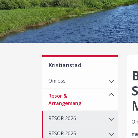
Kristianstad
Om oss
S
Resor &
Arrangemang
RESOR 2026
On
RESOR 2025
me