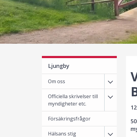
Ljungby
V
Om oss
Officiella skrivelser till
myndigheter etc.
12
Försäkringsfrågor
50
my
Hälsans stig