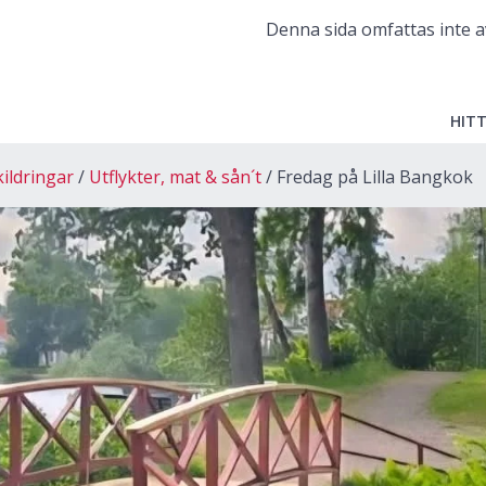
Denna sida omfattas inte a
HITT
kildringar
Utflykter, mat & sån´t
Fredag på Lilla Bangkok