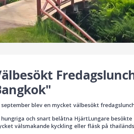
älbesökt Fredagslunch 
Bangkok"
 september blev en mycket välbesökt fredagslunch
 hungriga och snart belåtna HjärtLungare besökte 
cket välsmakande kyckling eller fläsk på thailänds