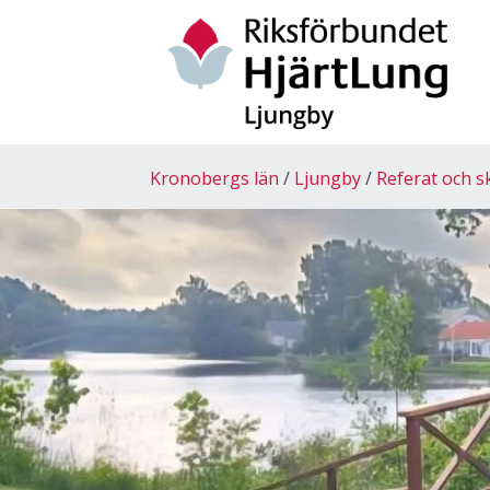
Kronobergs län
Ljungby
Referat och s