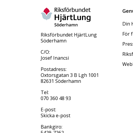
Gen
Din 
För 
Riksförbundet HjärtLung
Söderhamn
Pres
C/O:
Riks
Josef Inancsi
Web
Postadress:
Oxtorsgatan 3 B Lgh 1001
82631 Söderhamn
Tel:
070 360 48 93
E-post:
Skicka e-post
Bankgiro:
5429-7262