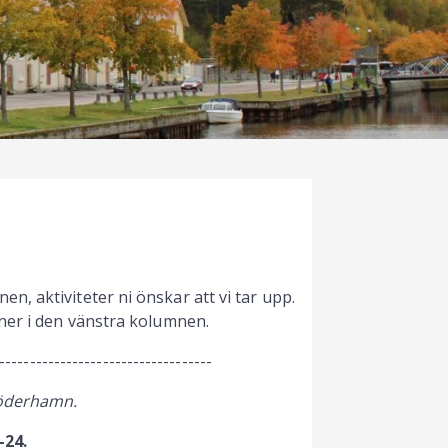
, aktiviteter ni önskar att vi tar upp.
ner i den vänstra kolumnen.
-----------------------------------
Söderhamn.
-24.