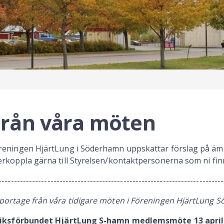
Från våra möten
reningen HjärtLung i Söderhamn uppskattar förslag på ämnen
erkoppla gärna till Styrelsen/kontaktpersonerna som ni fin
--------------------------------------------------------------------------
portage från våra tidigare möten i Föreningen HjärtLung 
Riksförbundet HjärtLung S-hamn medlemsmöte 13 april