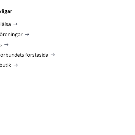
vägar
Hälsa
föreningar
s
förbundets förstasida
butik