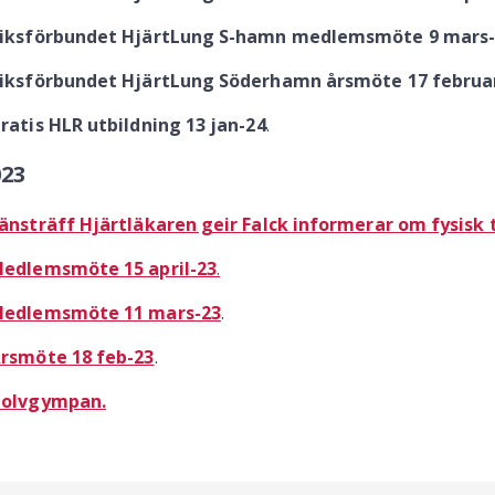
Riksförbundet HjärtLung S-hamn medlemsmöte 9 mars-
Riksförbundet HjärtLung Söderhamn årsmöte 17 februar
Gratis HLR utbildning 13 jan-24
.
023
änsträff Hjärtläkaren geir Falck informerar om fysisk tr
edlemsmöte 15 april-23
.
edlemsmöte 11 mars-23
.
rsmöte 18 feb-23
.
olvgympan.