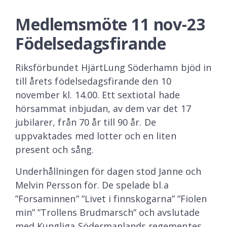
Medlemsmöte 11 nov-23
Födelsedagsfirande
Riksförbundet HjärtLung Söderhamn bjöd in
till årets födelsedagsfirande den 10
november kl. 14.00. Ett sextiotal hade
hörsammat inbjudan, av dem var det 17
jubilarer, från 70 år till 90 år. De
uppvaktades med lotter och en liten
present och sång.
Underhållningen för dagen stod Janne och
Melvin Persson för. De spelade bl.a
”Forsaminnen” ”Livet i finnskogarna” ”Fiolen
min” ”Trollens Brudmarsch” och avslutade
med Kungliga Södermanlands regementes