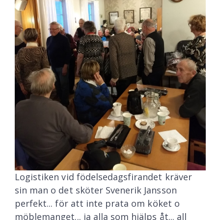
Logistiken vid födelsedagsfirandet kräver
sin man o det sköter Svenerik Jansson
perfekt... för att inte prata om köket o
möblemanget... ja alla som hjälps åt... all