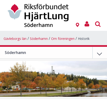
Gävleborgs län
Söderhamn
Om föreningen
Historik
Söderhamn