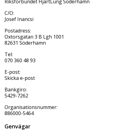
Riksförbundet HjärtLung Söderhamn
C/O:
Josef Inancsi
Postadress:
Oxtorsgatan 3 B Lgh 1001
82631 Söderhamn
Tel:
070 360 48 93
E-post:
Skicka e-post
Bankgiro:
5429-7262
Organisationsnummer:
886000-5464
Genvägar