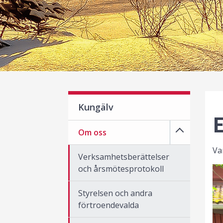
Kungälv
E
Om oss
Va
Verksamhetsberättelser
och årsmötesprotokoll
Styrelsen och andra
förtroendevalda