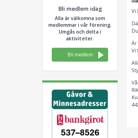
Bli medlem idag
Vi
Alla är välkomna som
Dä
medlemmar i vår förening.
Du
Umgås och delta i
aktiviteter.
Är
Vi
Bli medlem
Al
St
Vå
Ri
Kv
44