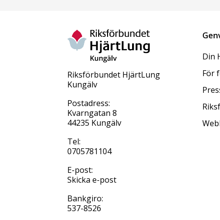
Gen
Din 
För 
Riksförbundet HjärtLung
Kungälv
Pres
Postadress:
Riks
Kvarngatan 8
44235 Kungälv
Web
Tel:
0705781104
E-post:
Skicka e-post
Bankgiro:
537-8526