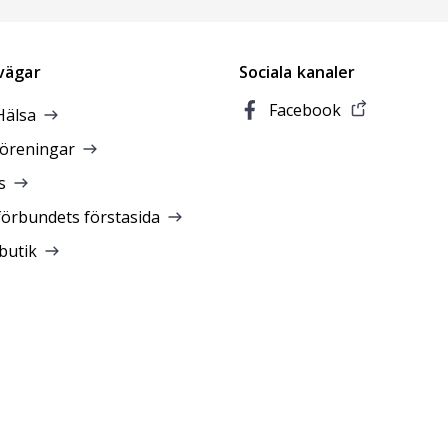
vägar
Sociala kanaler
Facebook
Hälsa
föreningar
s
förbundets förstasida
butik