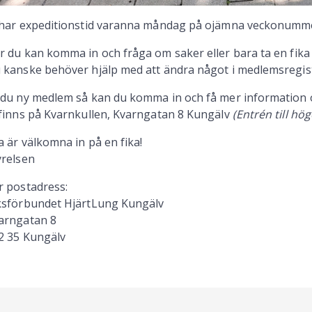
 har expeditionstid varanna måndag på ojämna veckonummer 
r du kan komma in och fråga om saker eller bara ta en fika
 kanske behöver hjälp med att ändra något i medlemsregist
 du ny medlem så kan du komma in och få mer information
 finns på Kvarnkullen, Kvarngatan 8 Kungälv
(Entrén till h
la är välkomna in på en fika!
yrelsen
r postadress:
ksförbundet HjärtLung Kungälv
arngatan 8
2 35 Kungälv