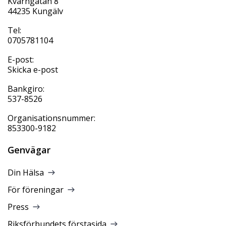
Kvarngatan 8
44235 Kungälv
Tel:
0705781104
E-post:
Skicka e-post
Bankgiro:
537-8526
Organisationsnummer:
853300-9182
Genvägar
Din Hälsa
För föreningar
Press
Riksförbundets förstasida