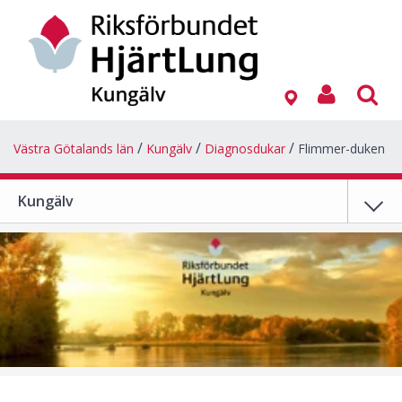
Västra Götalands län
Kungälv
Diagnosdukar
Flimmer-duken
Kungälv