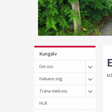
Kungälv
E
Om oss
Må
Hälsans stig
Träna med oss
HLR