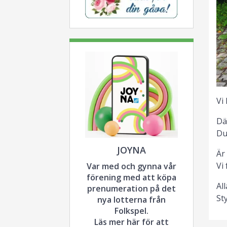
Vi
Dä
Du
JOYNA
Är
Vi
Var med och gynna vår
förening med att köpa
Al
prenumeration på det
St
nya lotterna från
Folkspel.
Läs mer här för att