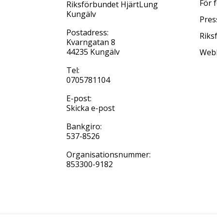
För 
Riksförbundet HjärtLung
Kungälv
Pres
Postadress:
Riks
Kvarngatan 8
44235 Kungälv
Web
Tel:
0705781104
E-post:
Skicka e-post
Bankgiro:
537-8526
Organisationsnummer:
853300-9182