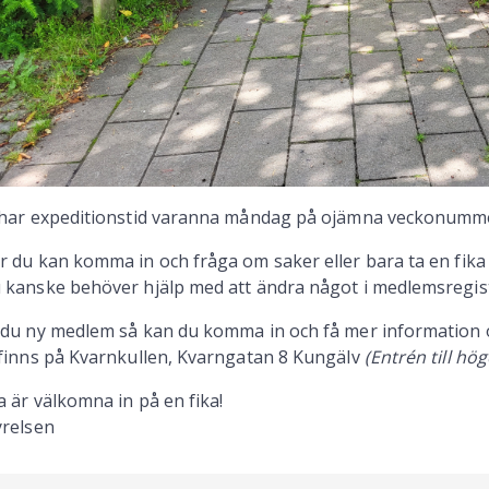
 har expeditionstid varanna måndag på ojämna veckonummer 
r du kan komma in och fråga om saker eller bara ta en fika
 kanske behöver hjälp med att ändra något i medlemsregist
 du ny medlem så kan du komma in och få mer information
 finns på Kvarnkullen, Kvarngatan 8 Kungälv
(Entrén till h
la är välkomna in på en fika!
yrelsen