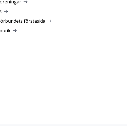
föreningar
s
förbundets förstasida
butik