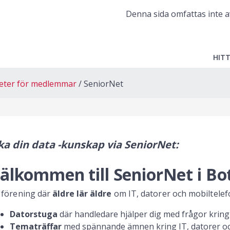
Denna sida omfattas inte a
HITT
teter för medlemmar
SeniorNet
a din data -kunskap via SeniorNet:
älkommen till SeniorNet i B
 förening där
äldre lär äldre
om IT, datorer och mobiltelefo
Datorstuga
där handledare hjälper dig med frågor kring
Tematräffar
med spännande ämnen kring IT, datorer oc