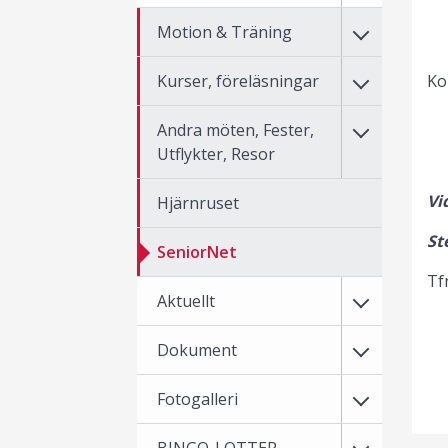
Motion & Träning
Kurser, föreläsningar
Ko
Andra möten, Fester,
Utflykter, Resor
Vi
Hjärnruset
St
SeniorNet
Tf
Aktuellt
Dokument
Fotogalleri