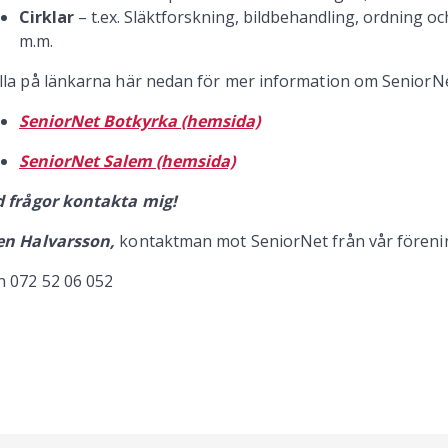
Cirklar
– t.ex. Släktforskning, bildbehandling, ordning oc
m.m.
lla på länkarna här nedan för mer information om SeniorN
SeniorNet Botkyrka (hemsida)
SeniorNet Salem (hemsida)
d frågor kontakta mig!
en Halvarsson,
kontaktman mot SeniorNet från vår föreni
n 072 52 06 052