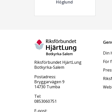
Höglund
Gen
Din 
För 
Riksförbundet HjärtLung
Botkyrka-Salem
Pres
Postadress:
Riks
Bryggarvägen 9
14730 Tumba
Web
Tel:
0853060751
E-post: