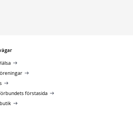
vägar
Hälsa
föreningar
s
förbundets förstasida
butik