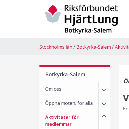
Stockholms län
Botkyrka-Salem
Aktivi
Botkyrka-Salem
Ök
Om oss
V
Öppna möten, för alla
En
Aktiviteter för
medlemmar