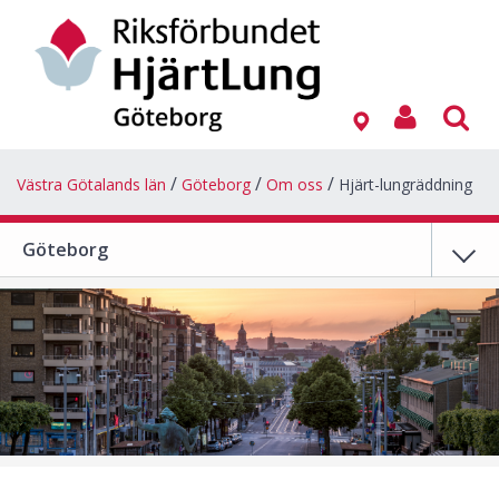
Västra Götalands län
Göteborg
Om oss
Hjärt-lungräddning
Göteborg