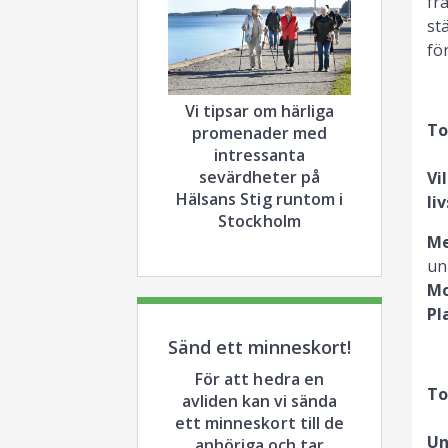
fr
st
fö
Vi tipsar om härliga
To
promenader med
intressanta
sevärdheter på
Vi
Hälsans Stig runtom i
li
Stockholm
Me
un
Mo
Pl
Sänd ett minneskort!
För att hedra en
To
avliden kan vi sända
ett minneskort till de
Un
anhöriga och tar