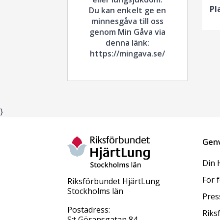
Pl
Du kan enkelt ge en
minnesgåva till oss
genom Min Gåva via
denna länk:
https://mingava.se/
}
Gen
Din 
För 
Riksförbundet HjärtLung
Stockholms län
Pres
Postadress:
Riks
S:t Göransgatan 84