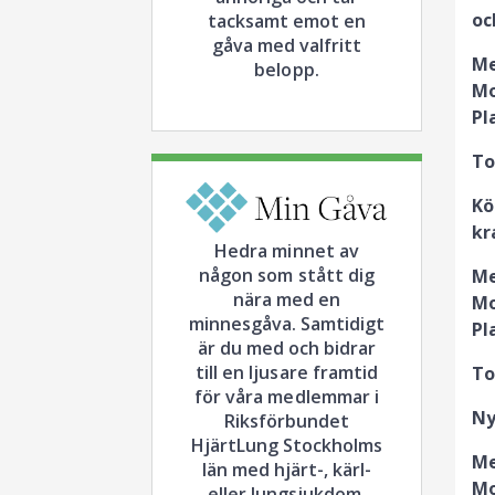
oc
tacksamt emot en
gåva med valfritt
Me
belopp.
Mo
Pl
To
Kö
kr
Hedra minnet av
någon som stått dig
Me
nära med en
Mo
minnesgåva. Samtidigt
Pl
är du med och bidrar
till en ljusare framtid
To
för våra medlemmar i
Ny
Riksförbundet
HjärtLung Stockholms
Me
län med hjärt-, kärl-
Mo
eller lungsjukdom.