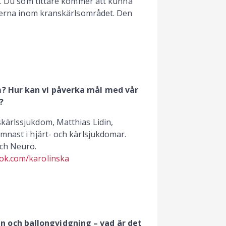
ng. Du som tittare kommer att kunna
sterna inom kranskärlsområdet. Den
m? Hur kan vi påverka mål med vår
­
skärlssjukdom, Matthias Lidin,
mnast i hjärt- och kärlsjukdomar.
och Neuro.
ok.com/karolinska
 och ballongvidgning – vad är det