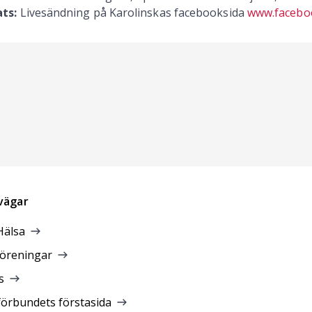
ats:
Livesändning på Karolinskas facebooksida
www.facebo
vägar
Hälsa
föreningar
s
förbundets förstasida