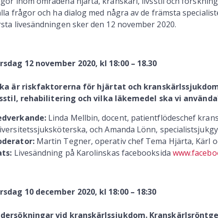
ågor inom områdena hjärta, kranskärl, livsstil och forskni
älla frågor och ha dialog med några av de främsta speciali
rsta livesändningen sker den 12 november 2020.
rsdag 12 november 2020, kl 18:00 – 18.30
lka är riskfaktorerna för hjärtat och kranskärlssjukdo
vsstil, rehabilitering och vilka läkemedel ska vi använda?­­
dverkande:
Linda Mellbin, docent, patientflödeschef kran
iversitetssjuksköterska, och Amanda Lönn, specialistsjukgy
derator:
Martin Tegner, operativ chef Tema Hjärta, Kärl 
ats:
Livesändning på Karolinskas facebooksida
www.facebo
rsdag 10 december 2020, kl 18:00 – 18:30
dersökningar vid kranskärlssjukdom. Kranskärlsröntgen