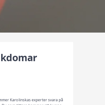
jukdomar
mmer Karolinskas experter svara på