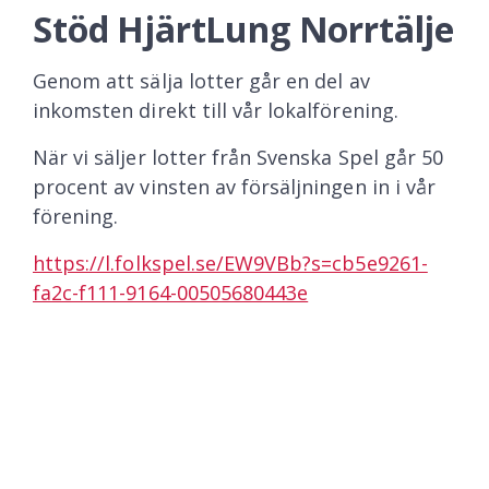
Stöd HjärtLung Norrtälje
Genom att sälja lotter går en del av
inkomsten direkt till vår lokalförening.
När vi säljer lotter från Svenska Spel går 50
procent av vinsten av försäljningen in i vår
förening.
https://l.folkspel.se/EW9VBb?s=cb5e9261-
fa2c-f111-9164-00505680443e