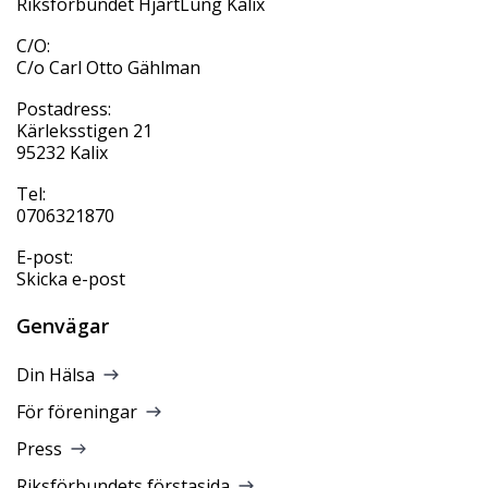
Riksförbundet HjärtLung Kalix
C/O:
C/o Carl Otto Gählman
Postadress:
Kärleksstigen 21
95232 Kalix
Tel:
0706321870
E-post:
Skicka e-post
Genvägar
Din Hälsa
För föreningar
Press
Riksförbundets förstasida