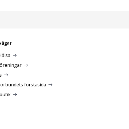
vägar
Hälsa
föreningar
s
förbundets förstasida
butik