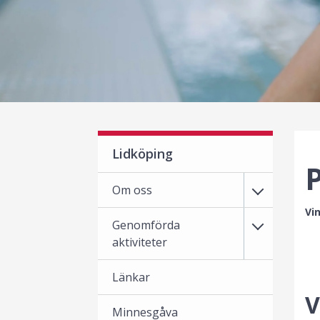
Lidköping
Om oss
Vi
Genomförda
aktiviteter
Länkar
V
Minnesgåva