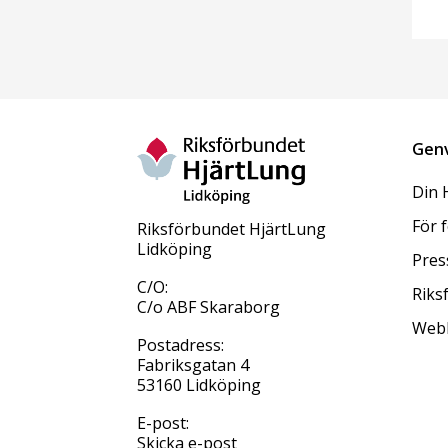
Gen
Din 
För 
Riksförbundet HjärtLung
Lidköping
Pres
C/O:
Riks
C/o ABF Skaraborg
Web
Postadress:
Fabriksgatan 4
53160 Lidköping
E-post:
Skicka e-post