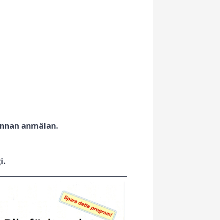
 innan anmälan.
i.
_____________________________________