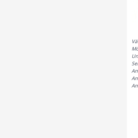
Vä
Mö
Un
Se
An
An
An