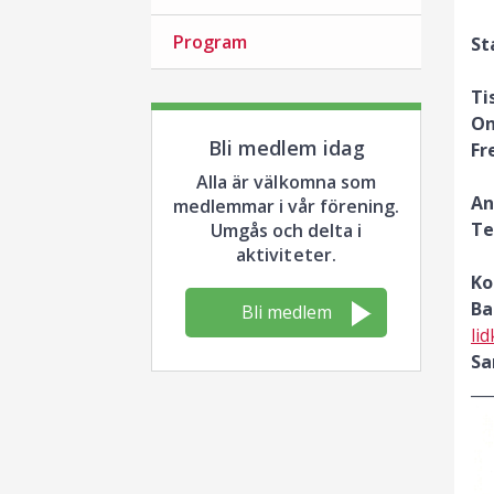
Program
St
Ti
On
Bli medlem idag
Fr
Alla är välkomna som
An
medlemmar i vår förening.
Te
Umgås och delta i
aktiviteter.
Ko
Ba
Bli medlem
li
Sa
___