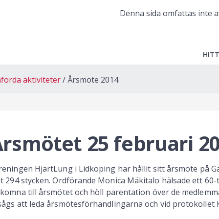
Denna sida omfattas inte a
HITT
örda aktiviteter
Årsmöte 2014
rsmötet 25 februari 2
reningen HjärtLung i Lidköping har hållit sitt årsmöte på G
ut 294 stycken. Ordförande Monica Mäkitalo hälsade ett 6
lkomna till årsmötet och höll parentation över de medlemmar
sågs att leda årsmötesförhandlingarna och vid protokollet K