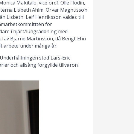
nica Mäkitalo, vice ordf. Olle Flodin,
möterna Lisbeth Ahlm, Orvar Magnusson
 Lisbeth. Leif Henriksson valdes till
samarbetkommitttén för
dare i hjärt/lungräddning med
val av Bjarne Martinsson, då Bengt Ehn
lt arbete under många år.
 Underhållningen stod Lars-Eric
ier och allsång förgyllde tillvaron.