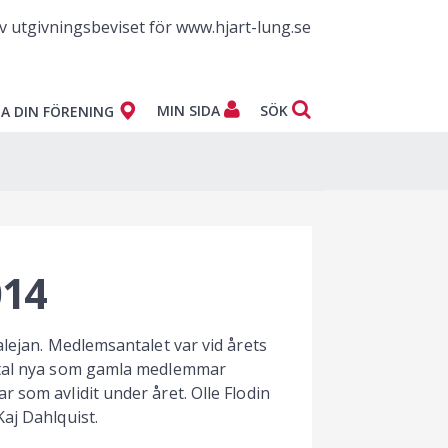
v utgivningsbeviset för www.hjart-lung.se
MIN SIDA
SÖK
A DIN FÖRENING
014
alejan. Medlemsantalet var vid årets
0-tal nya som gamla medlemmar
 som avlidit under året. Olle Flodin
aj Dahlquist.