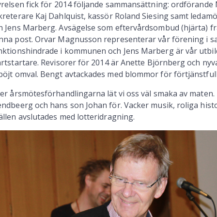
yrelsen fick för 2014 följande sammansättning: ordförande Mo
kreterare Kaj Dahlquist, kassör Roland Siesing samt leda
h Jens Marberg. Avsägelse som eftervårdsombud (hjärta) från
nna post. Orvar Magnusson representerar vår förening i 
nktionshindrade i kommunen och Jens Marberg är vår utbil
ärtstartare. Revisorer för 2014 är Anette Björnberg och ny
böjt omval. Bengt avtackades med blommor för förtjänstful
ter årsmötesförhandlingarna lät vi oss väl smaka av maten.
endbeerg och hans son Johan för. Vacker musik, roliga histor
ällen avslutades med lotteridragning.