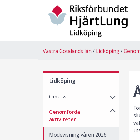
Västra Götalands län
Lidköping
Genomf
Lidköping
Å
Om oss
Fö
Genomförda
sl
aktiviteter
vä
ut
Modevisning våren 2026