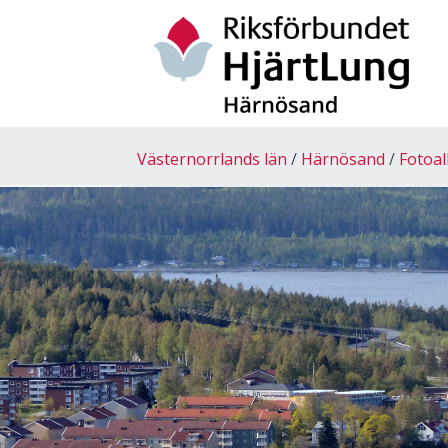
Västernorrlands län
Härnösand
Fotoa