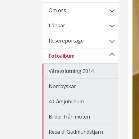
Om oss
Länkar
Resereportage
Fotoalbum
Våravslutning 2014
Norrbyskär
40-årsjubiléum
Bilder från möten
Resa tll Gudmundstjärn