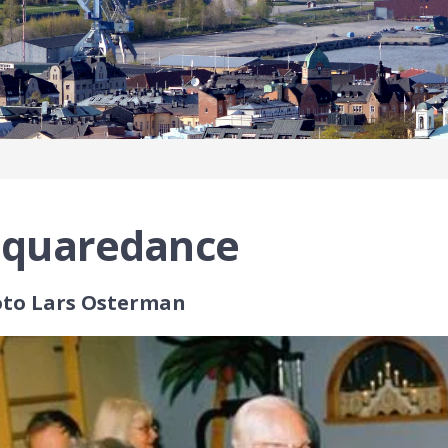
Squaredance
oto Lars Osterman