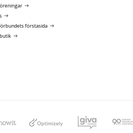
föreningar
s
förbundets förstasida
butik