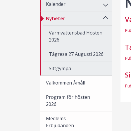
Kalender
V
Nyheter
Pu
Varmvattensbad Hösten
2026
T
Tågresa 27 Augusti 2026
Pu
Sittgympa
S
Välkommen Åmål!
Pu
Program för hösten
2026
Medlems
Erbjudanden