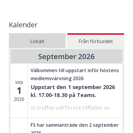
Kalender
Lokalt
Från förbundet
September 2026
Välkommen till uppstart inför höstens
medlemsvärvning 2026
sep
Uppstart den 1 september 2026
1
kl. 17.00-18.30 på Teams.
2026
Vi träffas vid första tillfället av
höstens träffar kring
medlemsvärvning och
FS har sammanträde den 2 september
styrelsearbete.
2026