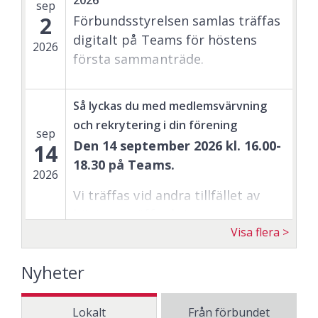
sep
2
Förbundsstyrelsen samlas träffas
Under cirka 1,5 timme får du
digitalt på Teams för höstens
praktisk information och stöd för
2026
första sammanträde.
att planera höstens
medlemsvärvning i din
lokalförening – från kampanjer
Så lyckas du med medlemsvärvning
och Min sida till material i
och rekrytering i din förening
sep
webbutiken. Du får också tips
Den 14 september 2026 kl. 16.00-
14
från andra föreningar som hjälper
18.30 på Teams.
2026
dig att skapa engagemang och nå
Vi träffas vid andra tillfället av
fler medlemmar lokalt.
höstens träffar kring
Visa flera
medlemsvärvning och
styrelsearbete tillsammans med
Nyheter
utbildare
Angeli Hederberg från
medlemsutveckling.
Lokalt
Från förbundet