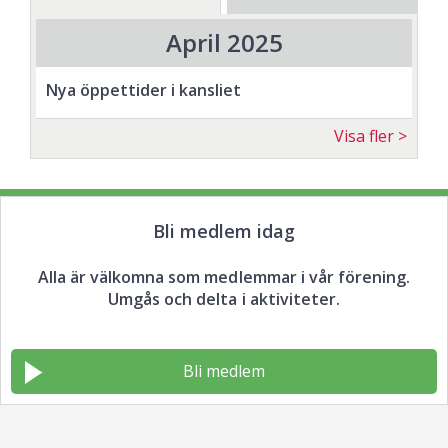
Hur göra praktiskt i
värvningsarbetet
April 2025
I workshopen pratar vi om hur du
Nya öppettider i kansliet
kan komma förbi motstånd kring
rekrytering och varför fler
Visa fler
medlemmar är viktiga för en
hållbar förening. Du får argument
för medlemskap, tips på hur du
Bli medlem idag
bemöter vanliga invändningar och
stöd i när och var frågan om
Alla är välkomna som medlemmar i vår förening.
medlemskap passar bäst.
Umgås och delta i aktiviteter.
Bli medlem