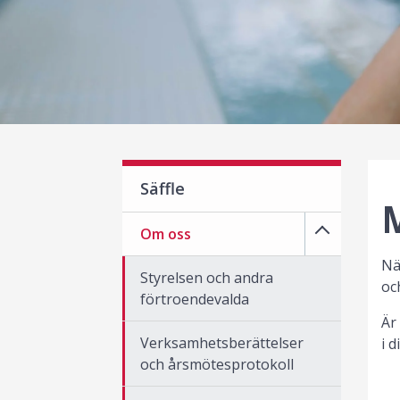
Säffle
Om oss
Nä
Styrelsen och andra
oc
förtroendevalda
Är
Verksamhetsberättelser
i 
och årsmötesprotokoll