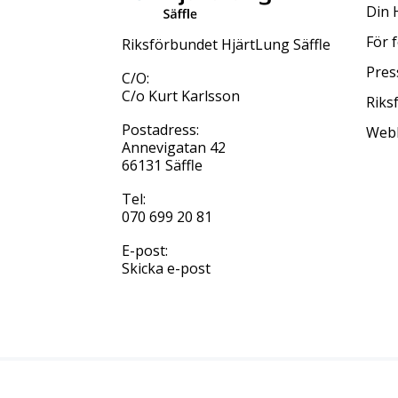
Din 
För 
Riksförbundet HjärtLung Säffle
Pres
C/O:
C/o Kurt Karlsson
Riks
Postadress:
Web
Annevigatan 42
66131 Säffle
Tel:
070 699 20 81
E-post:
Skicka e-post