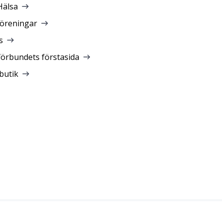
Hälsa
föreningar
s
förbundets förstasida
butik