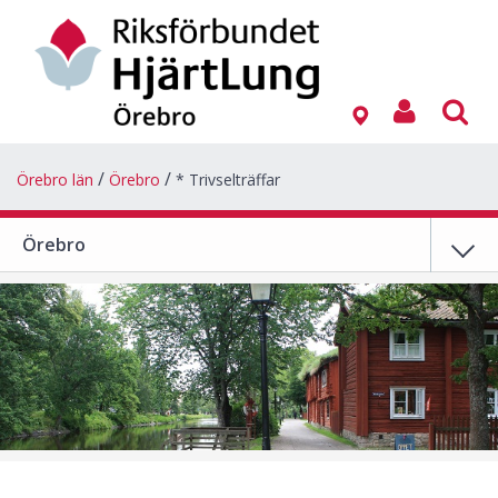
Örebro län
Örebro
* Trivselträffar
Örebro