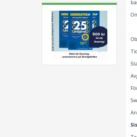
ba
On
G
Ob
Ti
St
Av
Fö
Sw
An
Si