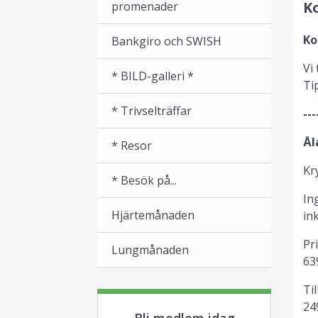
K
promenader
Ko
Bankgiro och SWISH
Vi
* BILD-galleri *
Ti
* Trivselträffar
---
Ål
* Resor
Kr
* Besök på...
In
Hjärtemånaden
ink
Pr
Lungmånaden
63
Ti
24
Bli medlem idag