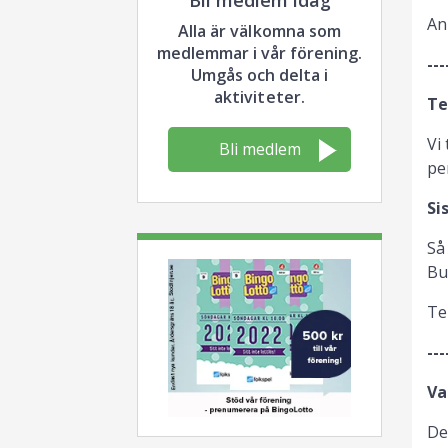
An
Alla är välkomna som
medlemmar i vår förening.
---
Umgås och delta i
aktiviteter.
Te
Vi
Bli medlem
pe
Si
Så
Bu
Te
---
Va
De