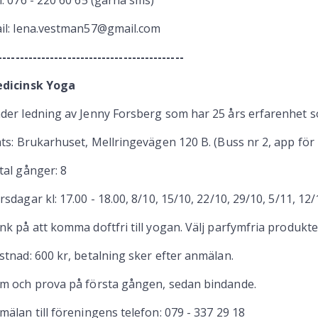
l: 076 - 220 60 65 (gärna sms)
il: lena.vestman57@gmail.com
-------------------------------------------
dicinsk Yoga
der ledning av Jenny Forsberg som har 25 års erfarenhet so
ats: Brukarhuset, Mellringevägen 120 B. (Buss nr 2, app för
tal gånger: 8
rsdagar kl: 17.00 - 18.00, 8/10, 15/10, 22/10, 29/10, 5/11, 12
nk på att komma doftfri till yogan. Välj parfymfria produkte
stnad: 600 kr, betalning sker efter anmälan.
m och prova på första gången, sedan bindande.
mälan till föreningens telefon: 079 - 337 29 18