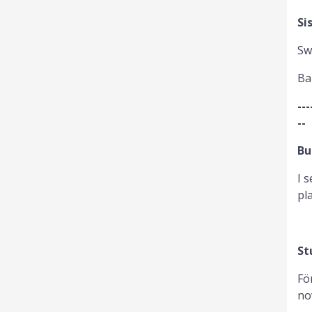
Si
Sw
Ba
---
--
Bu
I 
pl
St
Fö
no