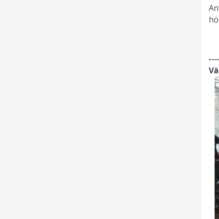
An
hö
---
Vä