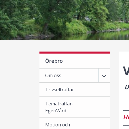
Örebro
V
Om oss
U
Trivselträffar
Tematräffar-
---
EgenVård
Hö
---
Motion och