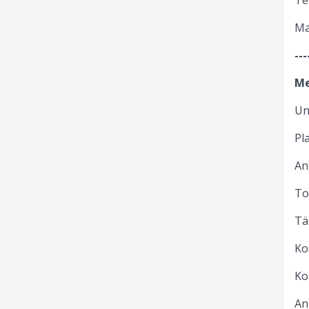
Te
Ma
---
Me
Un
Pl
An
To
Tä
Ko
Ko
An