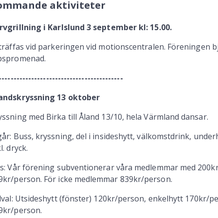
ommande aktiviteter
rvgrillning i Karlslund 3 september kl: 15.00.
 träffas vid parkeringen vid motionscentralen. Föreningen b
pspromenad.
------------------------------------------
andskryssning 13 oktober
yssning med Birka till Åland 13/10, hela Värmland dansar.
går: Buss, kryssning, del i insideshytt, välkomstdrink, und
l. dryck.
is: Vår förening subventionerar våra medlemmar med 200kr/
9kr/person. För icke medlemmar 839kr/person.
llval: Utsideshytt (fönster) 120kr/person, enkelhytt 170kr/
9kr/person.