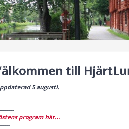
älkommen till HjärtLu
ppdaterad 5 augusti.
-------
stens program här...
-----