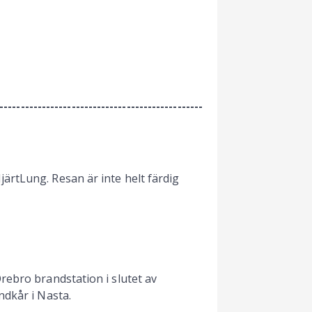
------------------------------------------------
rtLung. Resan är inte helt färdig
rebro brandstation i slutet av
ndkår i Nasta.