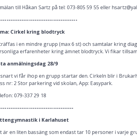
mälan till Håkan Sartz på tel: 073-805 59 55 eller hsartz@
------------------------------------------
ma: Cirkel kring blodtryck
 träffas i en mindre grupp (max 6 st) och samtalar kring d
rsonliga erfarenheter kring ämnet blodtryck. Vi fikar tillsam
sta anmälningsdag 28/9
 snart vi får ihop en grupp startar den. Cirkeln blir i Bruk
ss nr: 2 Stor parkering vid skolan, App: Easypark.
lefon: 079-337 29 18
----------------------------------------
ttengymnastik i Karlahuset
t är en liten bassäng som endast tar 10 personer i varje grup