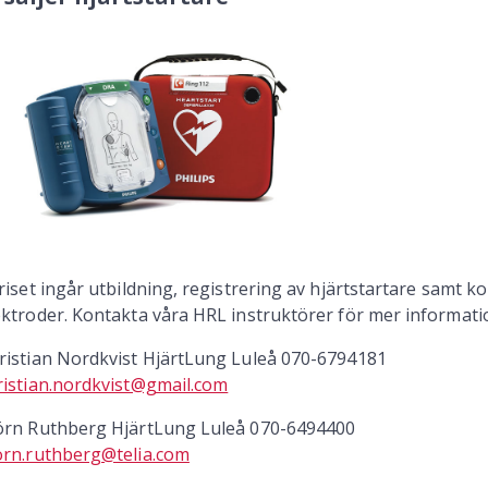
priset ingår utbildning, registrering av hjärtstartare samt ko
ektroder. Kontakta våra HRL instruktörer för mer informati
ristian Nordkvist HjärtLung Luleå 070-6794181
ristian.nordkvist@gmail.com
örn Ruthberg HjärtLung Luleå 070-6494400
orn.ruthberg@telia.com