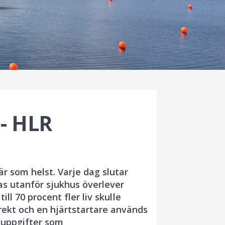
 - HLR
är som helst. Varje dag slutar
as utanför sjukhus överlever
ill 70 procent fler liv skulle
rekt och en hjärtstartare används
e uppgifter som