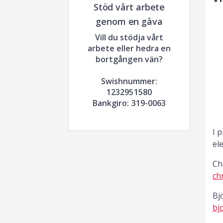
Stöd vårt arbete
genom en gåva
Vill du stödja vårt
arbete eller hedra en
bortgången vän?
Swishnummer:
1232951580
Bankgiro: 319-0063
I 
el
Ch
ch
Bj
bj