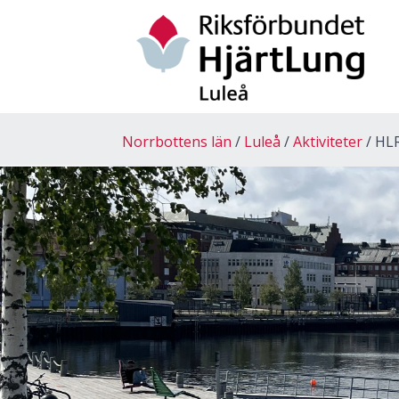
Norrbottens län
Luleå
Aktiviteter
HL