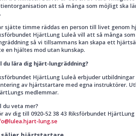
tientorganisation att så många som möjligt ska lä
.
r sjätte timme räddas en person till livet genom hjä
ksförbundet HjärtLung Luleå vill att så många som m
ngräddning så vi tillsammans kan skapa ett hjärts
te en hjältes mod utan kunskap.
ll du lära dig hjärt-lungräddning?
ksförbundet HjärtLung Luleå erbjuder utbildningar 
ntering av hjärtstartare med egna instruktörer. Utb
ärtLungs medlemmar.
ll du veta mer?
r av dig till 0920-52 38 43 Riksförbundet HjärtLung
fo@lulea.hjart-lung.se
 säljer hjärtstartare