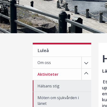
Luleå
H
Om oss
Lä
Aktiviteter
Et
Hälsans stig
up
en
Möten om sjukvården i
ku
länet
in