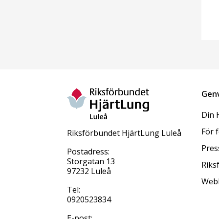
Gen
Din 
För 
Riksförbundet HjärtLung Luleå
Pres
Postadress:
Storgatan 13
Riks
97232 Luleå
Web
Tel:
0920523834
E-post: