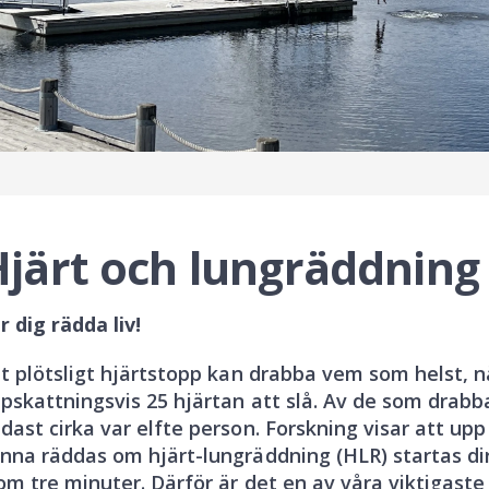
järt och lungräddning
r dig rädda liv!
t plötsligt hjärtstopp kan drabba vem som helst, n
pskattningsvis 25 hjärtan att slå. Av de som drabb
dast cirka var elfte person. Forskning visar att upp t
nna räddas om hjärt-lungräddning (HLR) startas di
om tre minuter. Därför är det en av våra viktigast