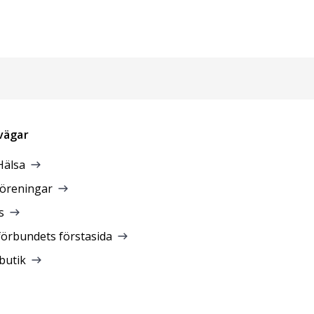
vägar
Hälsa
föreningar
s
förbundets förstasida
butik