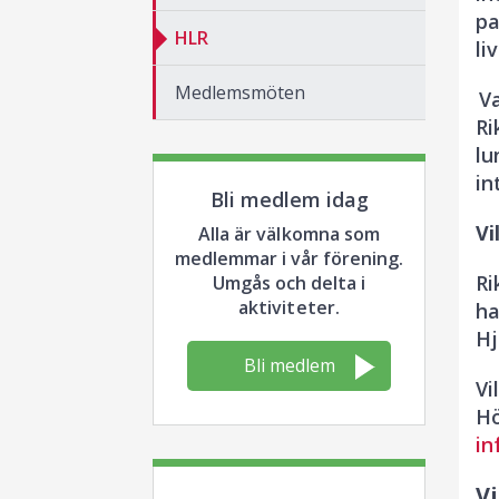
pa
HLR
liv
Medlemsmöten
Va
Ri
lu
in
Bli medlem idag
Vi
Alla är välkomna som
medlemmar i vår förening.
Ri
Umgås och delta i
aktiviteter.
ha
Hj
Bli medlem
Vi
Hö
in
Vi